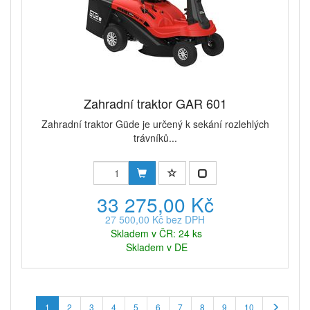
Zahradní traktor GAR 601
Zahradní traktor Güde je určený k sekání rozlehlých
trávníků...
33 275,00 Kč
27 500,00 Kč bez DPH
Skladem v ČR: 24 ks
Skladem v DE
1
2
3
4
5
6
7
8
9
10