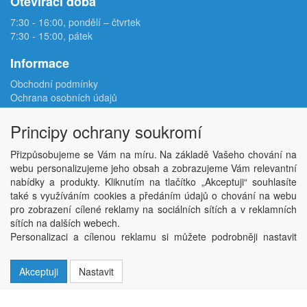
Otevírací doba
7:30 - 16:00, pondělí – čtvrtek
7:30 - 15:00, pátek
Informace
Obchodní podmínky
Ochrana osobních údajů
Reklamační protokol
Odstoupení od smlouvy
Principy ochrany soukromí
Podmínky užití e-shopu
Doprava
Přizpůsobujeme se Vám na míru. Na základě Vašeho chování na
Velkoobchod
webu personalizujeme jeho obsah a zobrazujeme Vám relevantní
Kontakt
nabídky a produkty. Kliknutím na tlačítko „Akceptuji“ souhlasíte
Nastavení soukromí
také s využíváním cookies a předáním údajů o chování na webu
pro zobrazení cílené reklamy na sociálních sítích a v reklamních
sítích na dalších webech.
Copyright © ABRA Software a.s. 2026,
powered by ABRA E-shop
Personalizaci a cílenou reklamu si můžete podrobněji nastavit
nebo kdykoli vypnout po kliknutí na tlačítko „Nastavit“.
Akceptuji
Nastavit