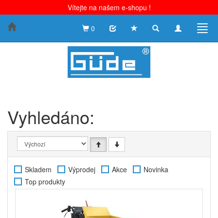
Vítejte na našem e-shopu !
Toggle
Toggle
Togg
0
search
navigation
navig
Vyhledáno:
Skladem
Výprodej
Akce
Novinka
Top produkty