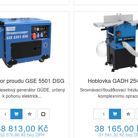
tor proudu GSE 5501 DSG
Hoblovka GADH 25
dieselový generátor GÜDE, určený
Srovnávací/tloušťkovací frézk
k pohonu elektrick...
komplexnímu opraco
38 813,00 Kč
38 165,00
32 076,86 Kč bez DPH
31 541,32 Kč bez 