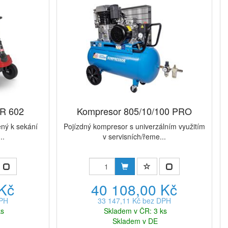
AR 602
Kompresor 805/10/100 PRO
ený k sekání
Pojízdný kompresor s univerzálním využitím
..
v servisních/řeme...
 Kč
40 108,00 Kč
DPH
33 147,11 Kč bez DPH
ks
Skladem v ČR: 3 ks
Skladem v DE