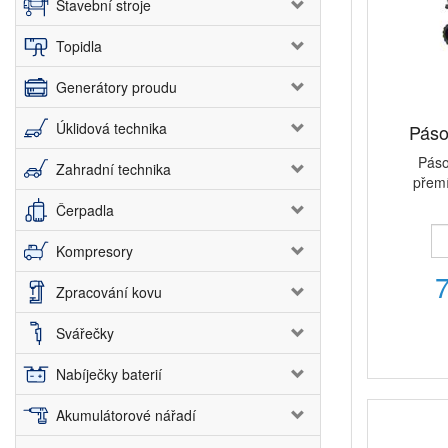
Stavební stroje
Topidla
Generátory proudu
Úklidová technika
Páso
Páso
Zahradní technika
přemí
Čerpadla
Kompresory
Zpracování kovu
Svářečky
Nabíječky baterií
Akumulátorové nářadí