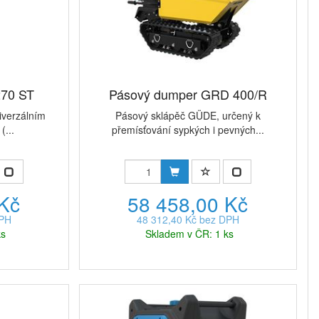
270 ST
Pásový dumper GRD 400/R
iverzálním
Pásový sklápěč GÜDE, určený k
(...
přemísťování sypkých i pevných...
 Kč
58 458,00 Kč
DPH
48 312,40 Kč bez DPH
ks
Skladem v ČR: 1 ks