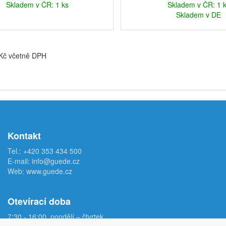
Skladem v ČR: 1 ks
Skladem v ČR: 1 
Skladem v DE
 Kč včetně DPH
Kontakt
Tel.:
+420 353 434 500
E-mail:
info@guede.cz
Web:
www.guede.cz
Otevírací doba
7:30 - 16:00, pondělí – čtvrtek