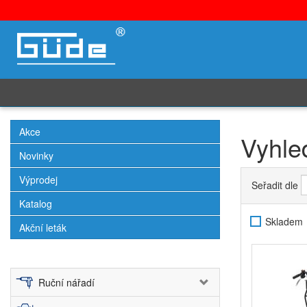
Akce
Vyhle
Novinky
Výprodej
Seřadit dle
Katalog
Skladem
Akční leták
Ruční nářadí