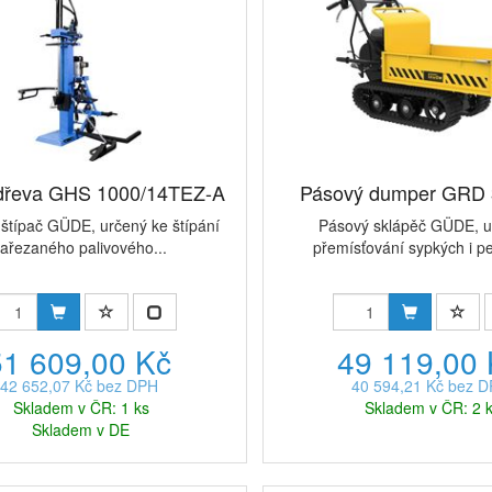
 dřeva GHS 1000/14TEZ-A
Pásový dumper GRD 
štípač GÜDE, určený ke štípání
Pásový sklápěč GÜDE, u
ařezaného palivového...
přemísťování sypkých i pe
51 609,00 Kč
49 119,00
42 652,07 Kč bez DPH
40 594,21 Kč bez 
Skladem v ČR: 1 ks
Skladem v ČR: 2 
Skladem v DE