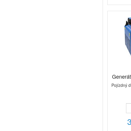
Generá
Pojízdný 