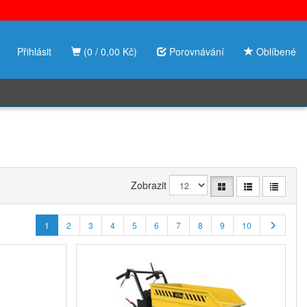
Přihlásit
(0 / 0,00 Kč)
Porovnávání
Oblíbené
Zobrazit
1
2
3
4
5
6
7
8
9
10