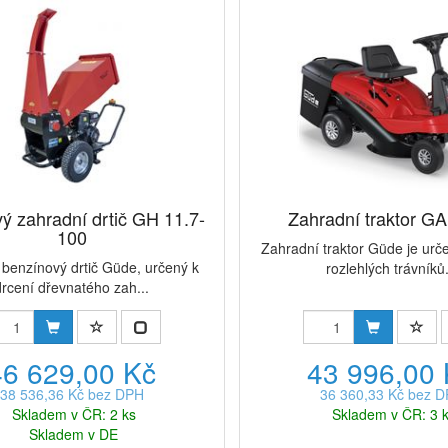
ý zahradní drtič GH 11.7-
Zahradní traktor G
100
Zahradní traktor Güde je urč
benzínový drtič Güde, určený k
rozlehlých trávníků.
drcení dřevnatého zah...
46 629,00 Kč
43 996,00
38 536,36 Kč bez DPH
36 360,33 Kč bez 
Skladem v ČR: 2 ks
Skladem v ČR: 3 
Skladem v DE