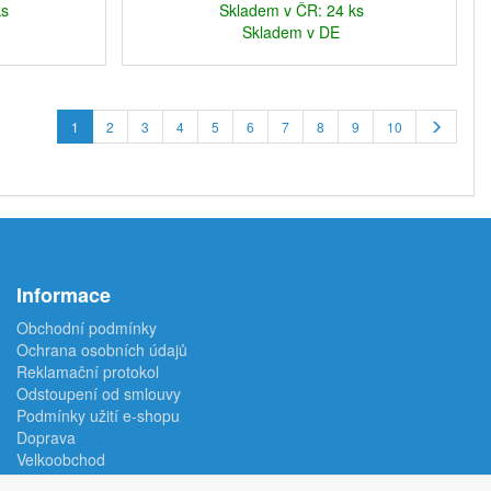
ks
Skladem v ČR: 24 ks
Skladem v DE
1
2
3
4
5
6
7
8
9
10
Informace
Obchodní podmínky
Ochrana osobních údajů
Reklamační protokol
Odstoupení od smlouvy
Podmínky užití e-shopu
Doprava
Velkoobchod
Kontakt