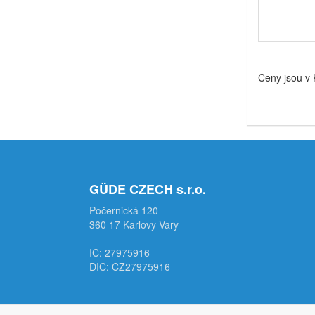
Ceny jsou v
GÜDE CZECH s.r.o.
Počernická 120
360 17 Karlovy Vary
IČ: 27975916
DIČ: CZ27975916