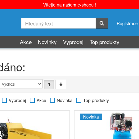
Vítejte na našem e-shopu !
Registrace
Akce
Novinky
Výprodej
Top produkty
dáno:
Výprodej
Akce
Novinka
Top produkty
Novinka