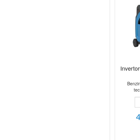
Inverto
Benzin
te