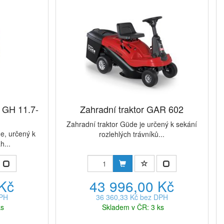
č GH 11.7-
Zahradní traktor GAR 602
Zahradní traktor Güde je určený k sekání
e, určený k
rozlehlých trávníků...
h...
 Kč
43 996,00 Kč
DPH
36 360,33 Kč bez DPH
ks
Skladem v ČR: 3 ks