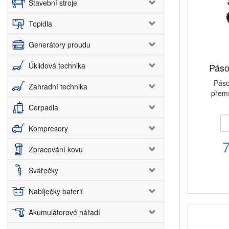
Stavební stroje
Topidla
Generátory proudu
Úklidová technika
Páso
Páso
Zahradní technika
přemí
Čerpadla
Kompresory
Zpracování kovu
Svářečky
Nabíječky baterií
Akumulátorové nářadí