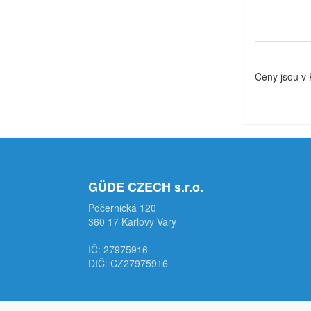
Ceny jsou v
GÜDE CZECH s.r.o.
Počernická 120
360 17 Karlovy Vary
IČ: 27975916
DIČ: CZ27975916