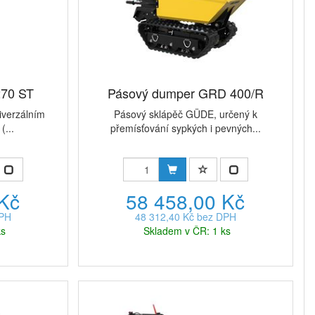
270 ST
Pásový dumper GRD 400/R
iverzálním
Pásový sklápěč GÜDE, určený k
(...
přemísťování sypkých i pevných...
 Kč
58 458,00 Kč
DPH
48 312,40 Kč bez DPH
ks
Skladem v ČR: 1 ks