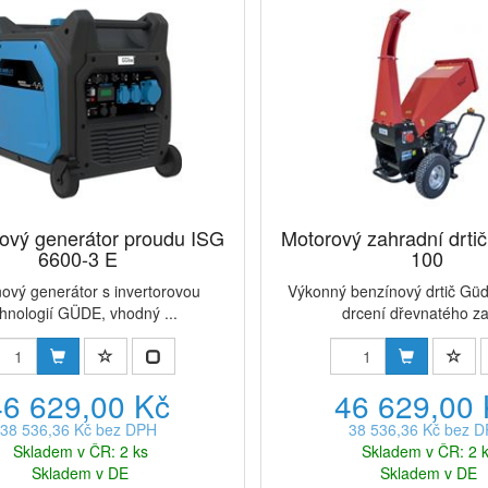
rový generátor proudu ISG
Motorový zahradní drti
6600-3 E
100
ový generátor s invertorovou
Výkonný benzínový drtič Güd
chnologií GÜDE, vhodný ...
drcení dřevnatého za
46 629,00 Kč
46 629,00
38 536,36 Kč bez DPH
38 536,36 Kč bez 
Skladem v ČR: 2 ks
Skladem v ČR: 2 
Skladem v DE
Skladem v DE