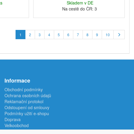
ks
Skladem v DE
Na cestě do ČR: 3
1
2
3
4
5
6
7
8
9
10
Informace
Obchodní podmínky
Ochrana osobních údajů
Reklamační protokol
Odstoupení od smlouvy
Podmínky užití e-shopu
Doprava
Velkoobchod
Kontakt