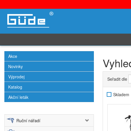
Akce
Vyhle
Novinky
Výprodej
Seřadit dle
Katalog
Skladem
Akční leták
Ruční nářadí