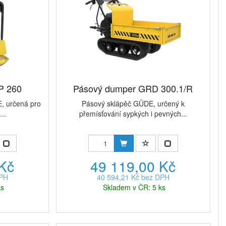
P 260
Pásový dumper GRD 300.1/R
, určená pro
Pásový sklápěč GÜDE, určený k
...
přemísťování sypkých i pevných...
 Kč
49 119,00 Kč
DPH
40 594,21 Kč bez DPH
ks
Skladem v ČR: 5 ks