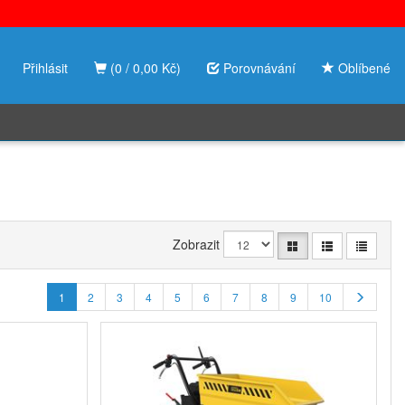
Přihlásit
(0 / 0,00 Kč)
Porovnávání
Oblíbené
Zobrazit
1
2
3
4
5
6
7
8
9
10