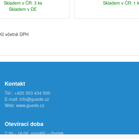
Skladem v ČR: 3 ks
Skladem v ČR: 1 
Skladem v DE
 Kč včetně DPH
Kontakt
Tel.:
+420 353 434 500
E-mail:
info@guede.cz
Web:
www.guede.cz
Otevírací doba
7:30 - 16:00, pondělí – čtvrtek