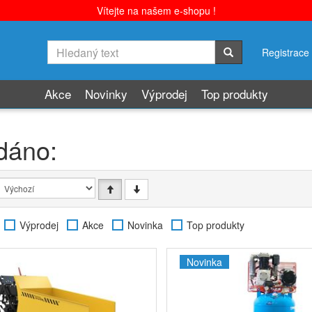
Vítejte na našem e-shopu !
Registrace
Akce
Novinky
Výprodej
Top produkty
dáno:
Výprodej
Akce
Novinka
Top produkty
Novinka