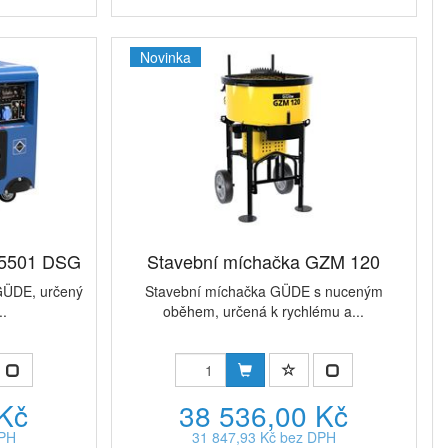
Novinka
 5501 DSG
Stavební míchačka GZM 120
 GÜDE, určený
Stavební míchačka GÜDE s nuceným
..
oběhem, určená k rychlému a...
 Kč
38 536,00 Kč
DPH
31 847,93 Kč bez DPH