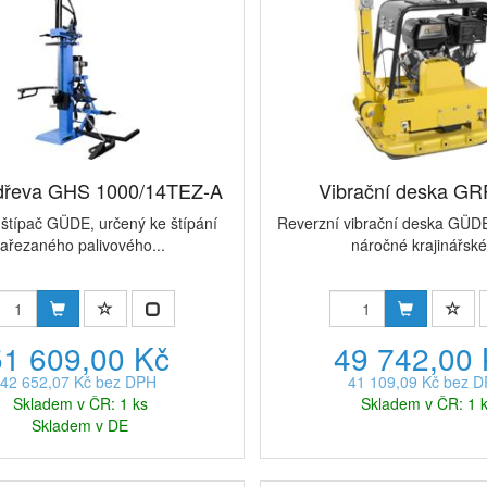
 dřeva GHS 1000/14TEZ-A
Vibrační deska GR
štípač GÜDE, určený ke štípání
Reverzní vibrační deska GÜDE
ařezaného palivového...
náročné krajinářské
51 609,00 Kč
49 742,00
42 652,07 Kč bez DPH
41 109,09 Kč bez 
Skladem v ČR: 1 ks
Skladem v ČR: 1 
Skladem v DE