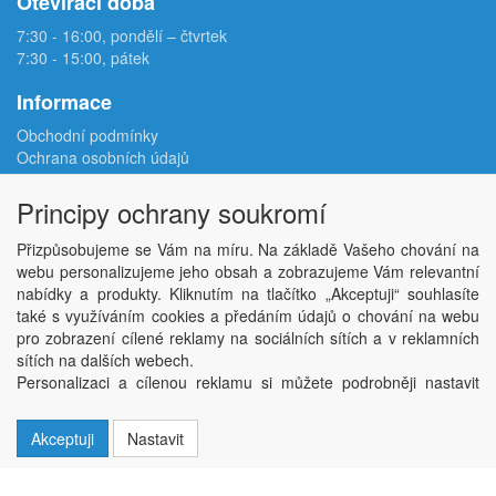
Otevírací doba
7:30 - 16:00, pondělí – čtvrtek
7:30 - 15:00, pátek
Informace
Obchodní podmínky
Ochrana osobních údajů
Reklamační protokol
Odstoupení od smlouvy
Principy ochrany soukromí
Podmínky užití e-shopu
Doprava
Přizpůsobujeme se Vám na míru. Na základě Vašeho chování na
Velkoobchod
webu personalizujeme jeho obsah a zobrazujeme Vám relevantní
Kontakt
nabídky a produkty. Kliknutím na tlačítko „Akceptuji“ souhlasíte
Nastavení soukromí
také s využíváním cookies a předáním údajů o chování na webu
pro zobrazení cílené reklamy na sociálních sítích a v reklamních
sítích na dalších webech.
Copyright © ABRA Software a.s. 2026,
powered by ABRA E-shop
Personalizaci a cílenou reklamu si můžete podrobněji nastavit
nebo kdykoli vypnout po kliknutí na tlačítko „Nastavit“.
Akceptuji
Nastavit