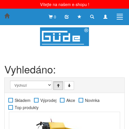
Vítejte na našem e-shopu !
Toggle
Toggle
Togg
0
search
navigation
navig
Vyhledáno:
Skladem
Výprodej
Akce
Novinka
Top produkty