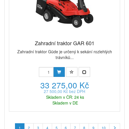
Zahradní traktor GAR 601
Zahradní traktor Güde je určený k sekání rozlehlých
trávníků...
33 275,00 Kč
27 500,00 Kč bez DPH
Skladem v ČR: 24 ks
Skladem v DE
1
2
3
4
5
6
7
8
9
10