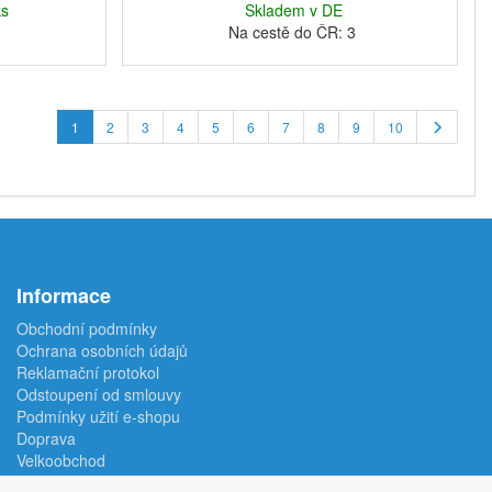
ks
Skladem v DE
Na cestě do ČR: 3
1
2
3
4
5
6
7
8
9
10
Informace
Obchodní podmínky
Ochrana osobních údajů
Reklamační protokol
Odstoupení od smlouvy
Podmínky užití e-shopu
Doprava
Velkoobchod
Kontakt