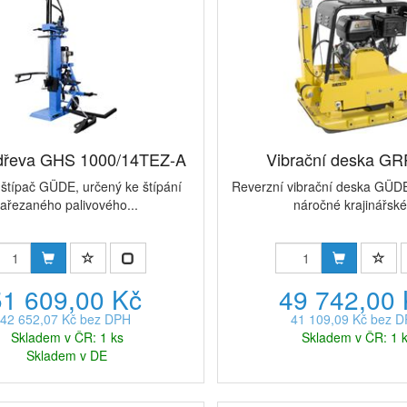
 dřeva GHS 1000/14TEZ-A
Vibrační deska GR
štípač GÜDE, určený ke štípání
Reverzní vibrační deska GÜDE
ařezaného palivového...
náročné krajinářské
51 609,00 Kč
49 742,00
42 652,07 Kč bez DPH
41 109,09 Kč bez 
Skladem v ČR: 1 ks
Skladem v ČR: 1 
Skladem v DE