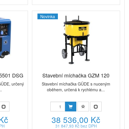
Novinka
 5501 DSG
Stavební míchačka GZM 120
 GÜDE, určený
Stavební míchačka GÜDE s nuceným
..
oběhem, určená k rychlému a...
 Kč
38 536,00 Kč
DPH
31 847,93 Kč bez DPH