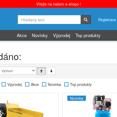
Vítejte na našem e-shopu !
Registrace
Akce
Novinky
Výprodej
Top produkty
dáno:
Výprodej
Akce
Novinka
Top produkty
Novinka