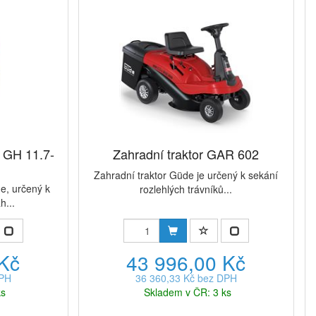
č GH 11.7-
Zahradní traktor GAR 602
Zahradní traktor Güde je určený k sekání
e, určený k
rozlehlých trávníků...
h...
 Kč
43 996,00 Kč
DPH
36 360,33 Kč bez DPH
ks
Skladem v ČR: 3 ks