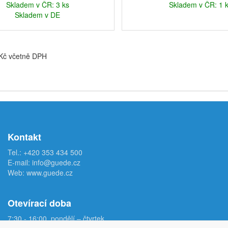
Skladem v ČR: 3 ks
Skladem v ČR: 1 
Skladem v DE
 Kč včetně DPH
Kontakt
Tel.:
+420 353 434 500
E-mail:
info@guede.cz
Web:
www.guede.cz
Otevírací doba
7:30 - 16:00, pondělí – čtvrtek