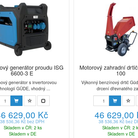
rový generátor proudu ISG
Motorový zahradní drti
6600-3 E
100
ový generátor s invertorovou
Výkonný benzínový drtič Güd
chnologií GÜDE, vhodný ...
drcení dřevnatého za
46 629,00 Kč
46 629,00
38 536,36 Kč bez DPH
38 536,36 Kč bez 
Skladem v ČR: 2 ks
Skladem v ČR: 2 
Skladem v DE
Skladem v DE