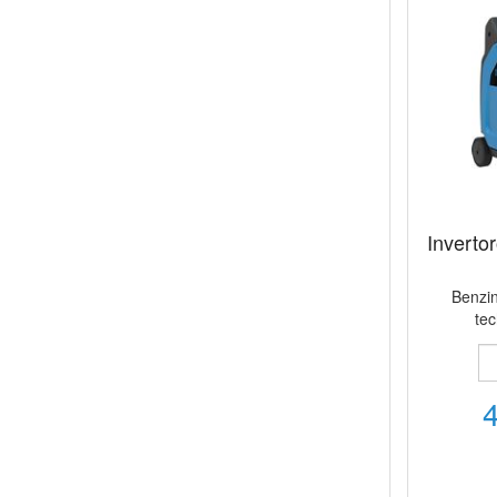
Inverto
Benzin
te