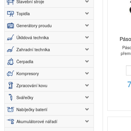
Stavební stroje
Topidla
Generátory proudu
Úklidová technika
Páso
Páso
Zahradní technika
přemí
Čerpadla
Kompresory
Zpracování kovu
Svářečky
Nabíječky baterií
Akumulátorové nářadí