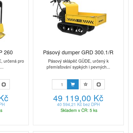
P 260
Pásový dumper GRD 300.1/R
, určená pro
Pásový sklápěč GÜDE, určený k
...
přemísťování sypkých i pevných...
 Kč
49 119,00 Kč
DPH
40 594,21 Kč bez DPH
ks
Skladem v ČR: 5 ks