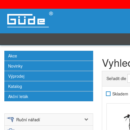
Akce
Vyhle
Novinky
Výprodej
Seřadit dle
Katalog
Skladem
Akční leták
Ruční nářadí