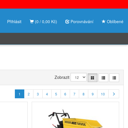
Přihlásit
(0 / 0,00 Kč)
Porovnávání
Oblíbené
Zobrazit
1
2
3
4
5
6
7
8
9
10