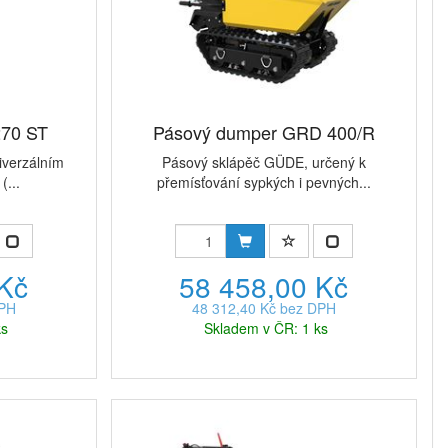
270 ST
Pásový dumper GRD 400/R
iverzálním
Pásový sklápěč GÜDE, určený k
(...
přemísťování sypkých i pevných...
 Kč
58 458,00 Kč
DPH
48 312,40 Kč bez DPH
ks
Skladem v ČR: 1 ks