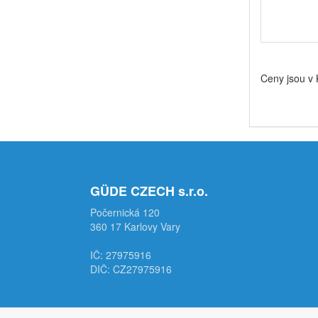
Ceny jsou v
GÜDE CZECH s.r.o.
Počernická 120
360 17 Karlovy Vary
IČ: 27975916
DIČ: CZ27975916