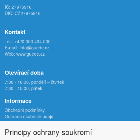
IČ: 27975916
DIČ: CZ27975916
Kontakt
Tel.:
+420 353 434 500
E-mail:
info@guede.cz
Web:
www.guede.cz
Otevírací doba
7:30 - 16:00, pondělí – čtvrtek
7:30 - 15:00, pátek
Informace
Obchodní podmínky
Ochrana osobních údajů
Reklamační protokol
Odstoupení od smlouvy
Principy ochrany soukromí
Podmínky užití e-shopu