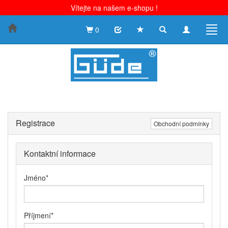
Vítejte na našem e-shopu !
Toggle
Toggle
Togg
0
search
navigation
navig
Registrace
Obchodní podmínky
Kontaktní informace
Jméno
*
Příjmení
*