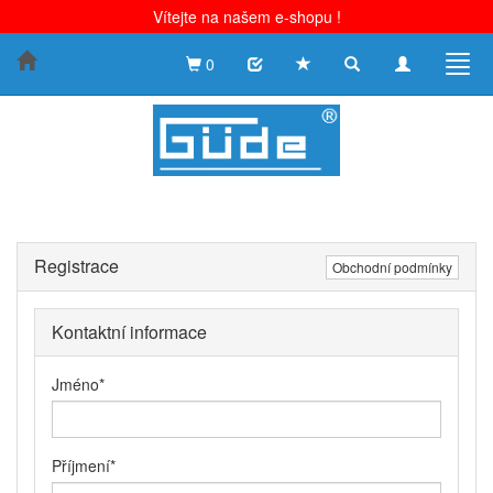
Vítejte na našem e-shopu !
Toggle
Toggle
Togg
0
search
navigation
navig
Registrace
Obchodní podmínky
Kontaktní informace
Jméno
*
Příjmení
*