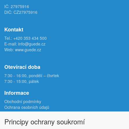
IČ: 27975916
DIČ: CZ27975916
Kontakt
Tel.:
+420 353 434 500
E-mail:
info@guede.cz
Web:
www.guede.cz
Otevírací doba
7:30 - 16:00, pondělí – čtvrtek
7:30 - 15:00, pátek
Informace
Obchodní podmínky
Ochrana osobních údajů
Reklamační protokol
Odstoupení od smlouvy
Principy ochrany soukromí
Podmínky užití e-shopu