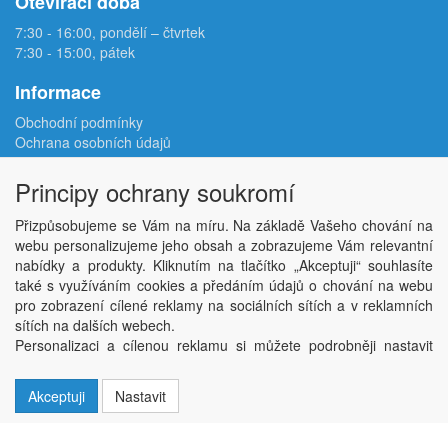
Otevírací doba
7:30 - 16:00, pondělí – čtvrtek
7:30 - 15:00, pátek
Informace
Obchodní podmínky
Ochrana osobních údajů
Reklamační protokol
Odstoupení od smlouvy
Principy ochrany soukromí
Podmínky užití e-shopu
Doprava
Přizpůsobujeme se Vám na míru. Na základě Vašeho chování na
Velkoobchod
webu personalizujeme jeho obsah a zobrazujeme Vám relevantní
Kontakt
nabídky a produkty. Kliknutím na tlačítko „Akceptuji“ souhlasíte
Nastavení soukromí
také s využíváním cookies a předáním údajů o chování na webu
pro zobrazení cílené reklamy na sociálních sítích a v reklamních
sítích na dalších webech.
Copyright © ABRA Software a.s. 2026,
powered by ABRA E-shop
Personalizaci a cílenou reklamu si můžete podrobněji nastavit
nebo kdykoli vypnout po kliknutí na tlačítko „Nastavit“.
Akceptuji
Nastavit