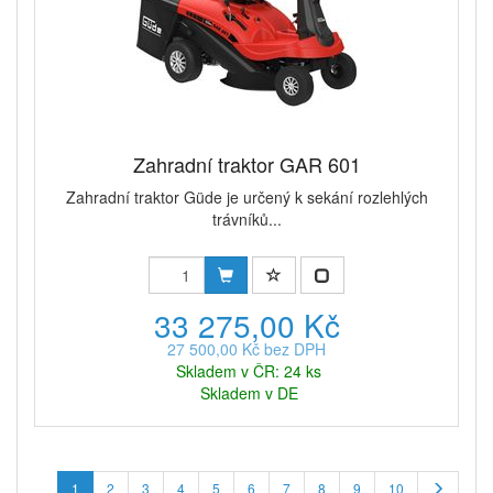
Zahradní traktor GAR 601
Zahradní traktor Güde je určený k sekání rozlehlých
trávníků...
33 275,00 Kč
27 500,00 Kč bez DPH
Skladem v ČR: 24 ks
Skladem v DE
1
2
3
4
5
6
7
8
9
10