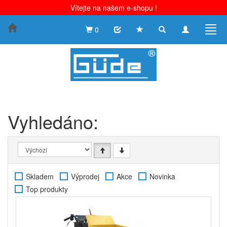
Vítejte na našem e-shopu !
Toggle
Toggle
Togg
0
search
navigation
navig
Vyhledáno:
Skladem
Výprodej
Akce
Novinka
Top produkty