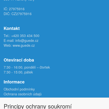
IČ: 27975916
DIČ: CZ27975916
Kontakt
Tel.:
+420 353 434 500
E-mail:
info@guede.cz
Web:
www.guede.cz
Otevírací doba
7:30 - 16:00, pondělí – čtvrtek
7:30 - 15:00, pátek
Informace
Obchodní podmínky
Ochrana osobních údajů
Reklamační protokol
Odstoupení od smlouvy
Principy ochrany soukromí
Podmínky užití e-shopu