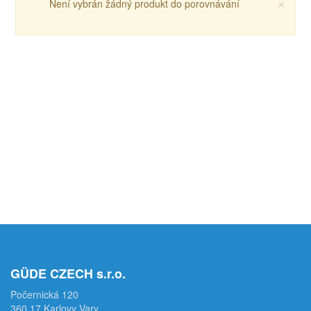
×
Není vybrán žádný produkt do porovnávání
GÜDE CZECH s.r.o.
Počernická 120
360 17 Karlovy Vary