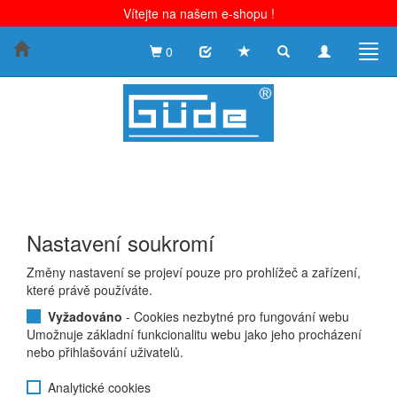
Vítejte na našem e-shopu !
Toggle
Toggle
Togg
0
search
navigation
navig
Nastavení soukromí
Změny nastavení se projeví pouze pro prohlížeč a zařízení,
které právě používáte.
Vyžadováno
- Cookies nezbytné pro fungování webu
Umožnuje základní funkcionalitu webu jako jeho procházení
nebo přihlašování uživatelů.
Analytické cookies