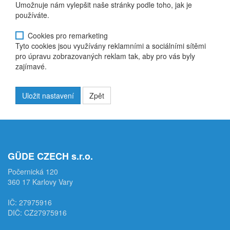
Umožnuje nám vylepšit naše stránky podle toho, jak je
používáte.
Cookies pro remarketing
Tyto cookies jsou využívány reklamními a sociálními sítěmi
pro úpravu zobrazovaných reklam tak, aby pro vás byly
zajímavé.
Uložit nastavení
Zpět
GÜDE CZECH s.r.o.
Počernická 120
360 17 Karlovy Vary
IČ: 27975916
DIČ: CZ27975916