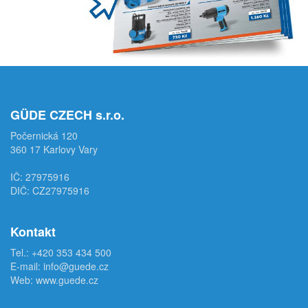
GÜDE CZECH s.r.o.
Počernická 120
360 17 Karlovy Vary
IČ: 27975916
DIČ: CZ27975916
Kontakt
Tel.:
+420 353 434 500
E-mail:
info@guede.cz
Web:
www.guede.cz