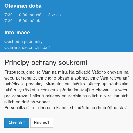
Otevírací doba
7:30 - 16:00, pondělí – čtvrtek
7:30 - 15:00, pátek
Informace
Obchodní podmínky
Ochrana osobních údajů
Reklamační protokol
Odstoupení od smlouvy
Principy ochrany soukromí
Podmínky užití e-shopu
Doprava
Přizpůsobujeme se Vám na míru. Na základě Vašeho chování na
Velkoobchod
webu personalizujeme jeho obsah a zobrazujeme Vám relevantní
Kontakt
nabídky a produkty. Kliknutím na tlačítko „Akceptuji“ souhlasíte
Nastavení soukromí
také s využíváním cookies a předáním údajů o chování na webu
pro zobrazení cílené reklamy na sociálních sítích a v reklamních
sítích na dalších webech.
Copyright © ABRA Software a.s. 2026,
powered by ABRA E-shop
Personalizaci a cílenou reklamu si můžete podrobněji nastavit
nebo kdykoli vypnout po kliknutí na tlačítko „Nastavit“.
Akceptuji
Nastavit