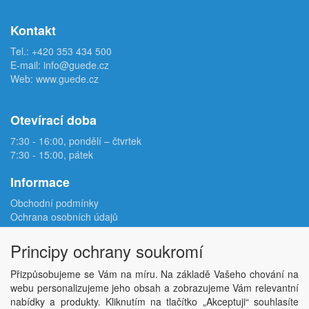
Kontakt
Tel.:
+420 353 434 500
E-mail:
info@guede.cz
Web:
www.guede.cz
Otevírací doba
7:30 - 16:00, pondělí – čtvrtek
7:30 - 15:00, pátek
Informace
Obchodní podmínky
Ochrana osobních údajů
Reklamační protokol
Odstoupení od smlouvy
Principy ochrany soukromí
Podmínky užití e-shopu
Doprava
Přizpůsobujeme se Vám na míru. Na základě Vašeho chování na
Velkoobchod
webu personalizujeme jeho obsah a zobrazujeme Vám relevantní
Kontakt
nabídky a produkty. Kliknutím na tlačítko „Akceptuji“ souhlasíte