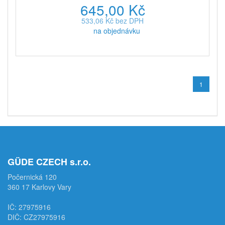
645,00 Kč
533,06 Kč bez DPH
na objednávku
1
GÜDE CZECH s.r.o.
Počernická 120
360 17 Karlovy Vary
IČ: 27975916
DIČ: CZ27975916