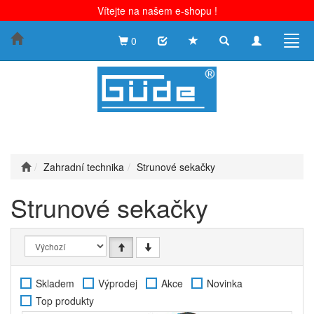
Vítejte na našem e-shopu !
Toggle
Toggle
Togg
0
search
navigation
navig
Zahradní technika
Strunové sekačky
Strunové sekačky
Skladem
Výprodej
Akce
Novinka
Top produkty