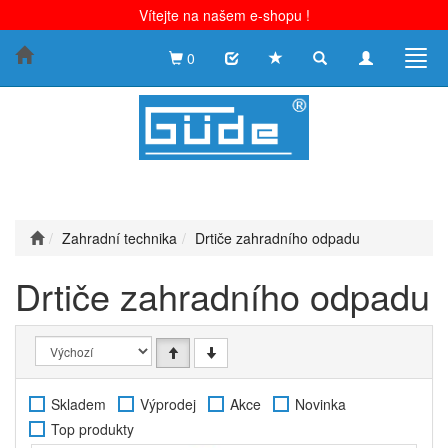
Vítejte na našem e-shopu !
Toggle
Toggle
Togg
0
search
navigation
navig
Zahradní technika
Drtiče zahradního odpadu
Drtiče zahradního odpadu
Skladem
Výprodej
Akce
Novinka
Top produkty