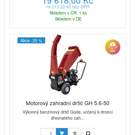
19 618,00 Kč
16 213,22 Kč bez DPH
Skladem v ČR: 1 ks
Skladem v DE
Akce -25 %
Motorový zahradní drtič GH 5.6-50
Výkonný benzínový drtič Güde, určený k drcení
dřevnatého zah...