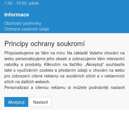
7:30 - 15:00, pátek
Informace
Obchodní podmínky
Ochrana osobních údajů
Reklamační protokol
Odstoupení od smlouvy
Principy ochrany soukromí
Podmínky užití e-shopu
Doprava
Přizpůsobujeme se Vám na míru. Na základě Vašeho chování na
Velkoobchod
webu personalizujeme jeho obsah a zobrazujeme Vám relevantní
Kontakt
nabídky a produkty. Kliknutím na tlačítko „Akceptuji“ souhlasíte
Nastavení soukromí
také s využíváním cookies a předáním údajů o chování na webu
pro zobrazení cílené reklamy na sociálních sítích a v reklamních
sítích na dalších webech.
Copyright © ABRA Software a.s. 2026,
powered by ABRA E-shop
Personalizaci a cílenou reklamu si můžete podrobněji nastavit
nebo kdykoli vypnout po kliknutí na tlačítko „Nastavit“.
Akceptuji
Nastavit