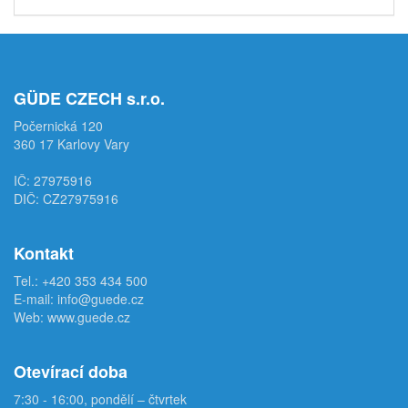
GÜDE CZECH s.r.o.
Počernická 120
360 17 Karlovy Vary
IČ: 27975916
DIČ: CZ27975916
Kontakt
Tel.:
+420 353 434 500
E-mail:
info@guede.cz
Web:
www.guede.cz
Otevírací doba
7:30 - 16:00, pondělí – čtvrtek