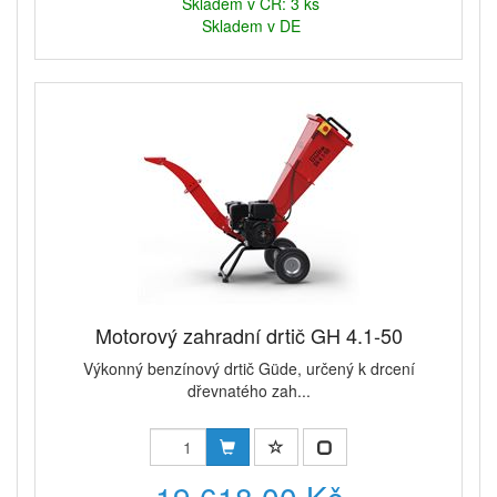
Skladem v ČR: 3 ks
Skladem v DE
Motorový zahradní drtič GH 4.1-50
Výkonný benzínový drtič Güde, určený k drcení
dřevnatého zah...