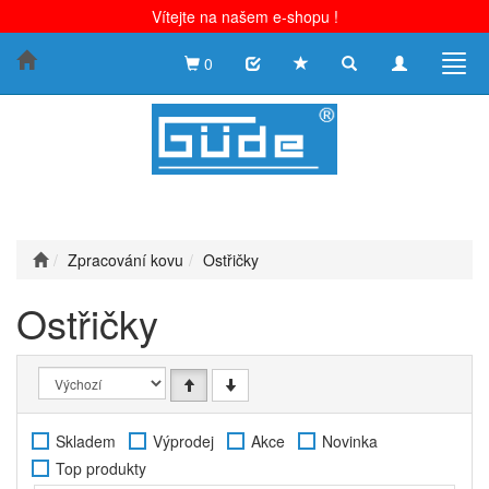
Vítejte na našem e-shopu !
Toggle
Toggle
Togg
0
search
navigation
navig
Zpracování kovu
Ostřičky
Ostřičky
Skladem
Výprodej
Akce
Novinka
Top produkty