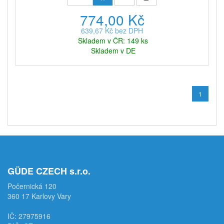
774,00 Kč
639,67 Kč bez DPH
Skladem v ČR: 149 ks
Skladem v DE
1
GÜDE CZECH s.r.o.
Počernická 120
360 17 Karlovy Vary
IČ: 27975916