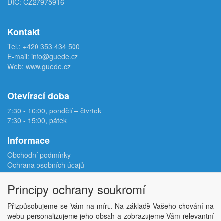
DIČ: CZ27975916
Kontakt
Tel.:
+420 353 434 500
E-mail:
info@guede.cz
Web:
www.guede.cz
Otevírací doba
7:30 - 16:00, pondělí – čtvrtek
7:30 - 15:00, pátek
Informace
Obchodní podmínky
Ochrana osobních údajů
Reklamační protokol
Odstoupení od smlouvy
Principy ochrany soukromí
Podmínky užití e-shopu
Doprava
Přizpůsobujeme se Vám na míru. Na základě Vašeho chování na
Velkoobchod
webu personalizujeme jeho obsah a zobrazujeme Vám relevantní