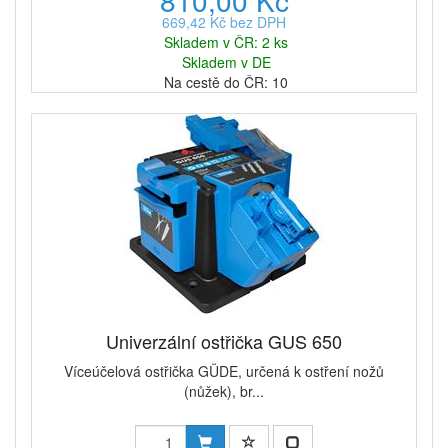
810,00 Kč
669,42 Kč bez DPH
Skladem v ČR: 2 ks
Skladem v DE
Na cestě do ČR: 10
Univerzální ostřička GUS 650
Víceúčelová ostřička GÜDE, určená k ostření nožů
(nůžek), br...