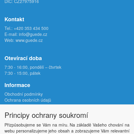
DIČ: CZ27975916
Kontakt
Tel.:
+420 353 434 500
E-mail:
info@guede.cz
Web:
www.guede.cz
Otevírací doba
7:30 - 16:00, pondělí – čtvrtek
7:30 - 15:00, pátek
Informace
Obchodní podmínky
Ochrana osobních údajů
Reklamační protokol
Odstoupení od smlouvy
Principy ochrany soukromí
Podmínky užití e-shopu
Doprava
Přizpůsobujeme se Vám na míru. Na základě Vašeho chování na
Velkoobchod
webu personalizujeme jeho obsah a zobrazujeme Vám relevantní