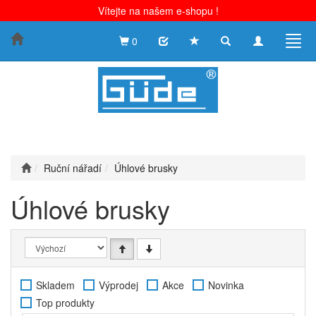
Vítejte na našem e-shopu !
Toggle
Toggle
Togg
0
search
navigation
navig
Ruční nářadí
Úhlové brusky
Úhlové brusky
Skladem
Výprodej
Akce
Novinka
Top produkty