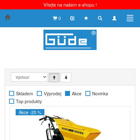
Vítejte na našem e-shopu !
Toggle
Toggle
Togg
0
search
navigation
navig
Skladem
Výprodej
Akce
Novinka
Top produkty
Akce -25 %