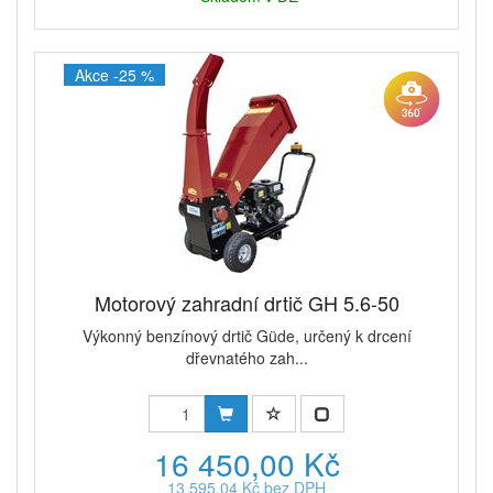
Akce -25 %
Motorový zahradní drtič GH 5.6-50
Výkonný benzínový drtič Güde, určený k drcení
dřevnatého zah...
16 450,00 Kč
13 595,04 Kč bez DPH