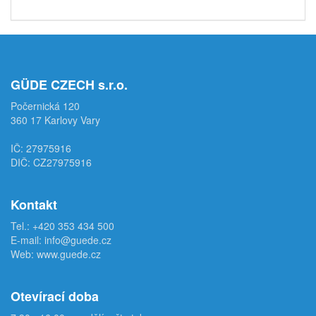
GÜDE CZECH s.r.o.
Počernická 120
360 17 Karlovy Vary
IČ: 27975916
DIČ: CZ27975916
Kontakt
Tel.:
+420 353 434 500
E-mail:
info@guede.cz
Web:
www.guede.cz
Otevírací doba