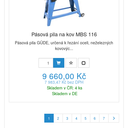
Pásová pila na kov MBS 116
Pásová pila GÜDE, určená k řezání oceli, neželezných
kovovýc...
9 660,00 Kč
7 983,47 Kč bez DPH
Skladem v ČR: 4 ks
Skladem v DE
1
2
3
4
5
6
7