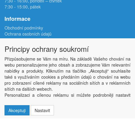
7:30 - 16:00, pondělí – čtvrtek
7:30 - 15:00, pátek
Informace
Obchodní podmínky
Ochrana osobních údajů
Reklamační protokol
Odstoupení od smlouvy
Principy ochrany soukromí
Podmínky užití e-shopu
Doprava
Přizpůsobujeme se Vám na míru. Na základě Vašeho chování na
Velkoobchod
webu personalizujeme jeho obsah a zobrazujeme Vám relevantní
Kontakt
nabídky a produkty. Kliknutím na tlačítko „Akceptuji“ souhlasíte
Nastavení soukromí
také s využíváním cookies a předáním údajů o chování na webu
pro zobrazení cílené reklamy na sociálních sítích a v reklamních
sítích na dalších webech.
Copyright © ABRA Software a.s. 2026,
powered by ABRA E-shop
Personalizaci a cílenou reklamu si můžete podrobněji nastavit
nebo kdykoli vypnout po kliknutí na tlačítko „Nastavit“.
Akceptuji
Nastavit