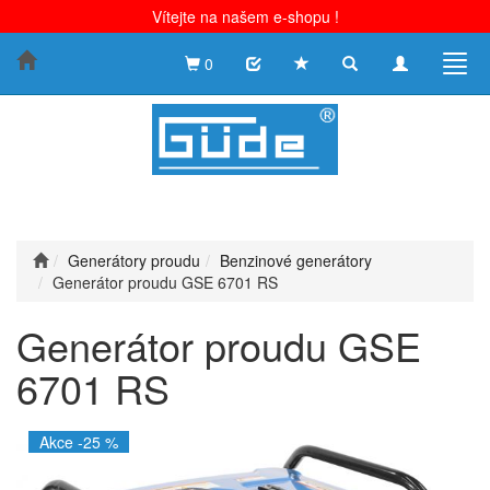
Vítejte na našem e-shopu !
Toggle
Toggle
Togg
0
search
navigation
navig
Generátory proudu
Benzinové generátory
Generátor proudu GSE 6701 RS
Generátor proudu GSE
6701 RS
Akce -25 %