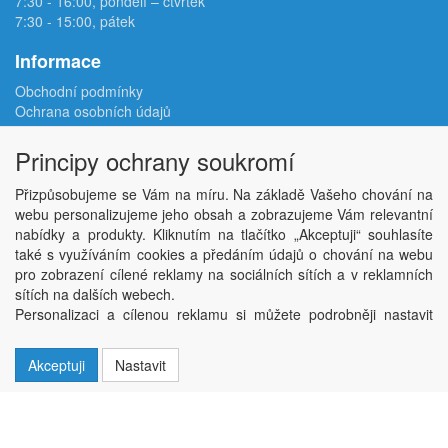
7:30 - 16:00, pondělí – čtvrtek
7:30 - 15:00, pátek
Informace
Obchodní podmínky
Ochrana osobních údajů
Reklamační protokol
Odstoupení od smlouvy
Principy ochrany soukromí
Podmínky užití e-shopu
Doprava
Přizpůsobujeme se Vám na míru. Na základě Vašeho chování na
Velkoobchod
webu personalizujeme jeho obsah a zobrazujeme Vám relevantní
Kontakt
nabídky a produkty. Kliknutím na tlačítko „Akceptuji“ souhlasíte
Nastavení soukromí
také s využíváním cookies a předáním údajů o chování na webu
pro zobrazení cílené reklamy na sociálních sítích a v reklamních
sítích na dalších webech.
Copyright © ABRA Software a.s. 2026,
powered by ABRA E-shop
Personalizaci a cílenou reklamu si můžete podrobněji nastavit
nebo kdykoli vypnout po kliknutí na tlačítko „Nastavit“.
Akceptuji
Nastavit