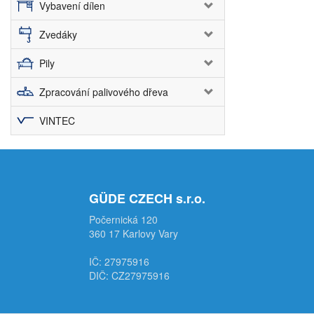
Vybavení dílen
Zvedáky
Pily
Zpracování palivového dřeva
VINTEC
GÜDE CZECH s.r.o.
Počernická 120
360 17 Karlovy Vary
IČ: 27975916
DIČ: CZ27975916