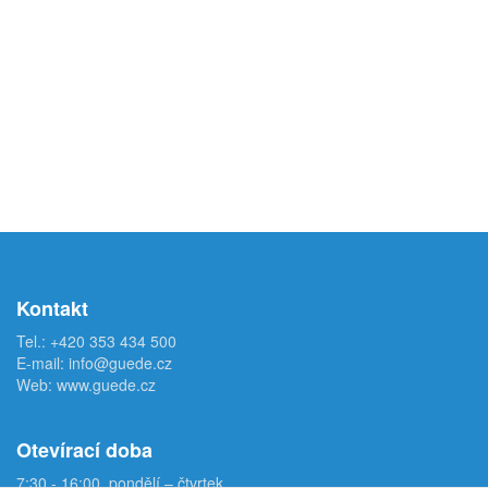
Kontakt
Tel.:
+420 353 434 500
E-mail:
info@guede.cz
Web:
www.guede.cz
Otevírací doba
7:30 - 16:00, pondělí – čtvrtek