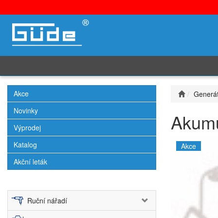
Akce
Generát
Novinky
Akumu
Výprodej
Katalog
Akce
Akční leták
Ruční nářadí