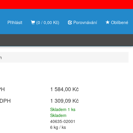
Přihlásit
(0 / 0,00 Kč)
Porovnávání
Oblíbené
h
PH
1 584,00 Kč
 DPH
1 309,09 Kč
Skladem 1 ks
Skladem
40635-02001
6 kg / ks