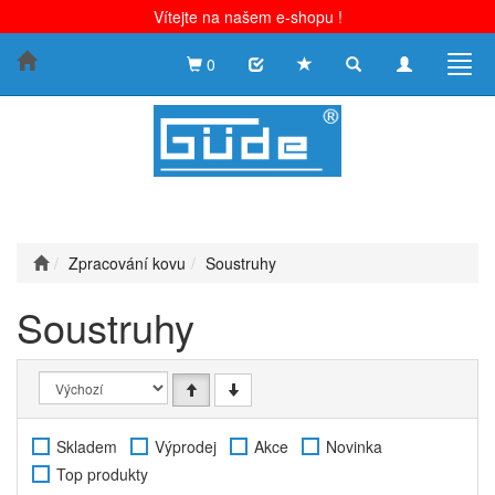
Vítejte na našem e-shopu !
Toggle
Toggle
Togg
0
search
navigation
navig
Zpracování kovu
Soustruhy
Soustruhy
Skladem
Výprodej
Akce
Novinka
Top produkty