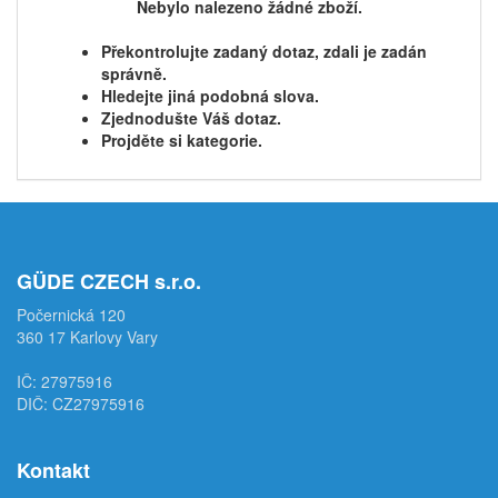
Nebylo nalezeno žádné zboží.
Překontrolujte zadaný dotaz, zdali je zadán
správně.
Hledejte jiná podobná slova.
Zjednodušte Váš dotaz.
Projděte si kategorie.
GÜDE CZECH s.r.o.
Počernická 120
360 17 Karlovy Vary
IČ: 27975916
DIČ: CZ27975916
Kontakt