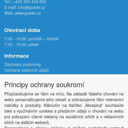
Tel.:
+420 353 434 500
E-mail:
info@guede.cz
Web:
www.guede.cz
Otevírací doba
7:30 - 16:00, pondělí – čtvrtek
7:30 - 15:00, pátek
Informace
Obchodní podmínky
Ochrana osobních údajů
Reklamační protokol
Odstoupení od smlouvy
Principy ochrany soukromí
Podmínky užití e-shopu
Doprava
Přizpůsobujeme se Vám na míru. Na základě Vašeho chování na
Velkoobchod
webu personalizujeme jeho obsah a zobrazujeme Vám relevantní
Kontakt
nabídky a produkty. Kliknutím na tlačítko „Akceptuji“ souhlasíte
Nastavení soukromí
také s využíváním cookies a předáním údajů o chování na webu
pro zobrazení cílené reklamy na sociálních sítích a v reklamních
sítích na dalších webech.
Copyright © ABRA Software a.s. 2026,
powered by ABRA E-shop