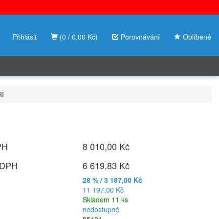
Přihlásit
(0 / 0,00 Kč)
Porovnávání
Oblíbené
RI
PH
8 010,00 Kč
 DPH
6 619,83 Kč
28 % / 3 187,00 Kč
11 197,00 Kč
Skladem 11 ks
nedostupné