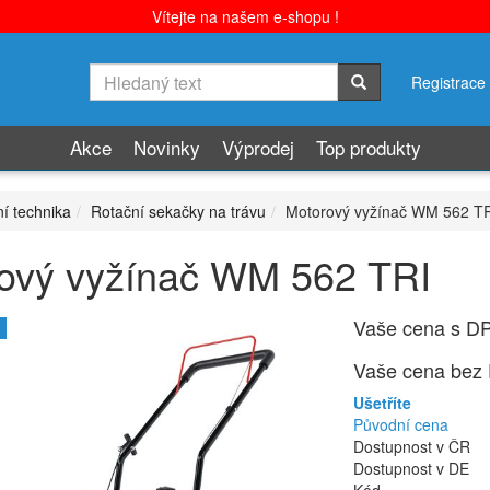
Vítejte na našem e-shopu !
Registrace
Akce
Novinky
Výprodej
Top produkty
í technika
Rotační sekačky na trávu
Motorový vyžínač WM 562 T
ový vyžínač WM 562 TRI
Vaše cena s D
Vaše cena bez
Ušetříte
Původní cena
Dostupnost v ČR
Dostupnost v DE