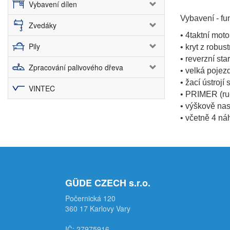
Vybavení dílen
Vybavení - fu
Zvedáky
• 4taktní mo
Pily
• kryt z robu
• reverzní sta
Zpracování palivového dřeva
• velká pojez
• žací ústrojí
VINTEC
• PRIMER (ruč
• výškově nast
• včetně 4 ná
GÜDE CZECH s.r.o.
Počernická 120
360 17 Karlovy Vary
IČ: 27975916