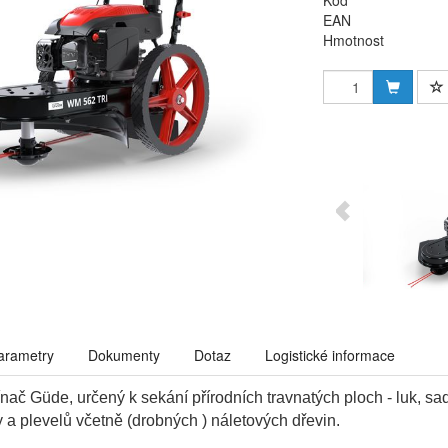
Kód
EAN
Hmotnost
arametry
Dokumenty
Dotaz
Logistické informace
nač Güde, určený k sekání přírodních travnatých ploch - luk, sad
vy a plevelů včetně (drobných ) náletových dřevin.