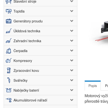
Stavební stroje
Topidla
Generátory proudu
Úklidová technika
Zahradní technika
Čerpadla
Kompresory
Zpracování kovu
Svářečky
Popis
P
Nabíječky baterií
Motorový vyží
Akumulátorové nářadí
přerostlé trá