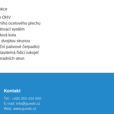
nkce
tor OHV
stního ocelového plechu
rtovací systém
dová kola
 s dvojitou strunou
ní palivové čerpadlo)
avitelná řídící rukojeť
hradních strun
Kontakt
Tel.:
+420 353 434 500
E-mail:
info@guede.cz
Web:
www.guede.cz