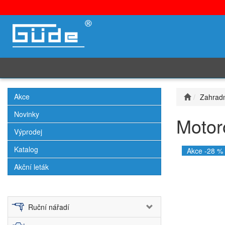
Akce
Zahradn
Novinky
Motor
Výprodej
Katalog
Akce -28 %
Akční leták
Ruční nářadí