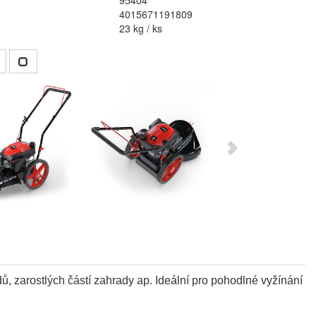
95404
4015671191809
23 kg / ks
ů, zarostlých částí zahrady ap. Ideální pro pohodlné vyžínání