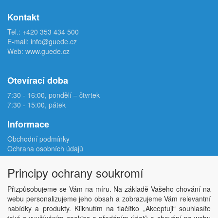
Kontakt
Tel.:
+420 353 434 500
E-mail:
info@guede.cz
Web:
www.guede.cz
Otevírací doba
7:30 - 16:00, pondělí – čtvrtek
7:30 - 15:00, pátek
Informace
Obchodní podmínky
Ochrana osobních údajů
Reklamační protokol
Odstoupení od smlouvy
Principy ochrany soukromí
Podmínky užití e-shopu
Doprava
Přizpůsobujeme se Vám na míru. Na základě Vašeho chování na
Velkoobchod
webu personalizujeme jeho obsah a zobrazujeme Vám relevantní
Kontakt
nabídky a produkty. Kliknutím na tlačítko „Akceptuji“ souhlasíte
Nastavení soukromí