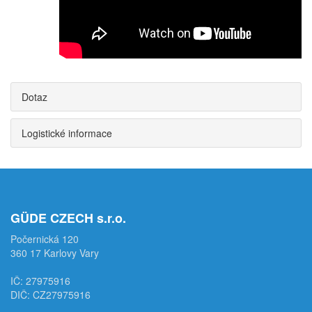
Dotaz
Logistické informace
GÜDE CZECH s.r.o.
Počernická 120
360 17 Karlovy Vary
IČ: 27975916
DIČ: CZ27975916