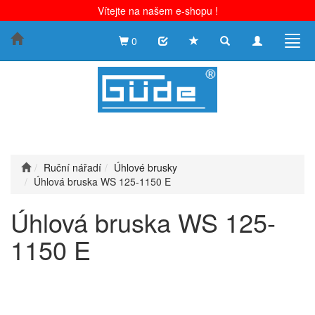
Vítejte na našem e-shopu !
Toggle
Toggle
Togg
0
search
navigation
navig
Ruční nářadí
Úhlové brusky
Úhlová bruska WS 125-1150 E
Úhlová bruska WS 125-
1150 E