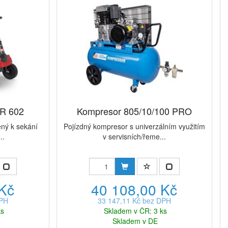
AR 602
Kompresor 805/10/100 PRO
ený k sekání
Pojízdný kompresor s univerzálním využitím
..
v servisních/řeme...
 Kč
40 108,00 Kč
DPH
33 147,11 Kč bez DPH
ks
Skladem v ČR: 3 ks
Skladem v DE