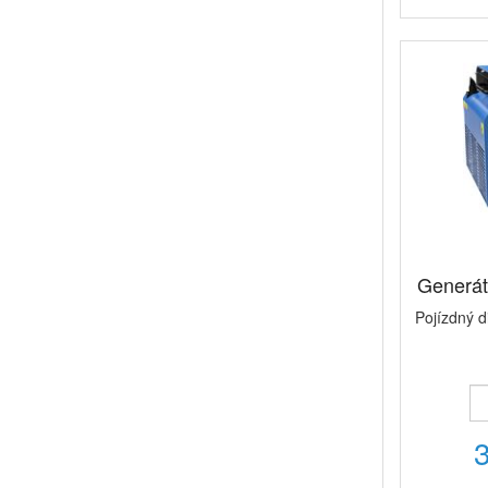
Generá
Pojízdný 