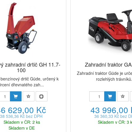
ý zahradní drtič GH 11.7-
Zahradní traktor G
100
Zahradní traktor Güde je urč
benzínový drtič Güde, určený k
rozlehlých trávníků.
drcení dřevnatého zah...
46 629,00 Kč
43 996,00
38 536,36 Kč bez DPH
36 360,33 Kč bez 
Skladem v ČR: 2 ks
Skladem v ČR: 3 
Skladem v DE