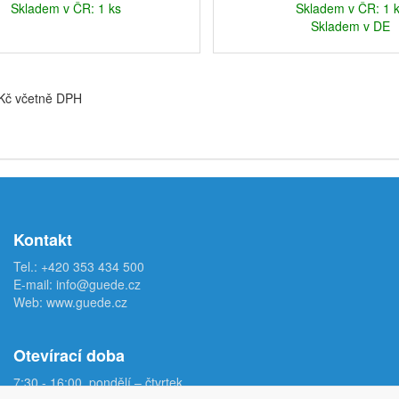
Skladem v ČR: 1 ks
Skladem v ČR: 1 
Skladem v DE
 Kč včetně DPH
Kontakt
Tel.:
+420 353 434 500
E-mail:
info@guede.cz
Web:
www.guede.cz
Otevírací doba
7:30 - 16:00, pondělí – čtvrtek