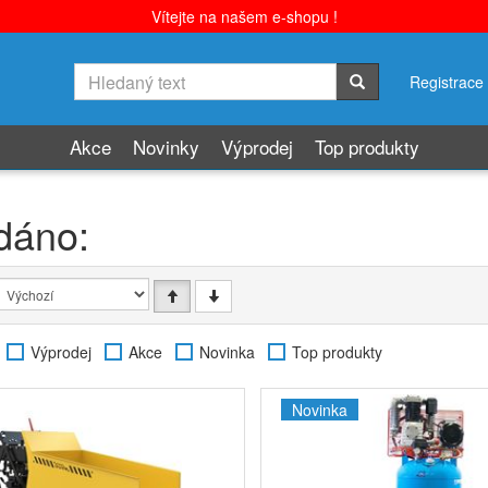
Vítejte na našem e-shopu !
Registrace
Akce
Novinky
Výprodej
Top produkty
dáno:
Výprodej
Akce
Novinka
Top produkty
Novinka