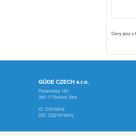
Ceny jsou v
GÜDE CZECH s.r.o.
Počernická 120
360 17 Karlovy Vary
IČ: 27975916
DIČ: CZ27975916