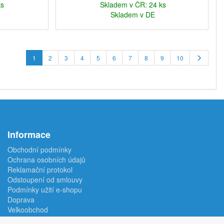
ks
Skladem v ČR: 24 ks
Skladem v DE
1
2
3
4
5
6
7
8
9
10
Informace
Obchodní podmínky
Ochrana osobních údajů
Reklamační protokol
Odstoupení od smlouvy
Podmínky užití e-shopu
Doprava
Velkoobchod
Kontakt