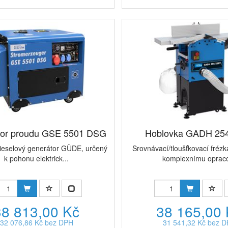
tor proudu GSE 5501 DSG
Hoblovka GADH 25
dieselový generátor GÜDE, určený
Srovnávací/tloušťkovací frézk
k pohonu elektrick...
komplexnímu opraco
38 813,00 Kč
38 165,00
32 076,86 Kč bez DPH
31 541,32 Kč bez 