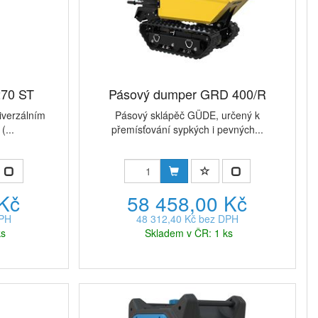
270 ST
Pásový dumper GRD 400/R
iverzálním
Pásový sklápěč GÜDE, určený k
(...
přemísťování sypkých i pevných...
 Kč
58 458,00 Kč
DPH
48 312,40 Kč bez DPH
ks
Skladem v ČR: 1 ks