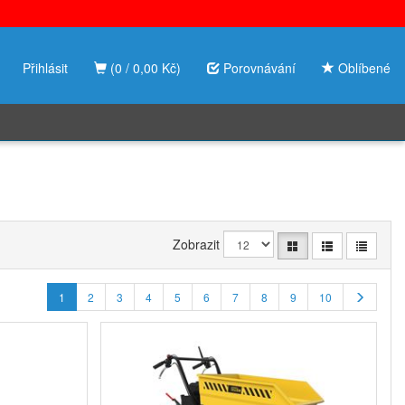
Přihlásit
(0 / 0,00 Kč)
Porovnávání
Oblíbené
Zobrazit
1
2
3
4
5
6
7
8
9
10