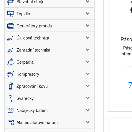
Stavební stroje
Topidla
Generátory proudu
Úklidová technika
Páso
Páso
Zahradní technika
přemí
Čerpadla
Kompresory
Zpracování kovu
Svářečky
Nabíječky baterií
Akumulátorové nářadí