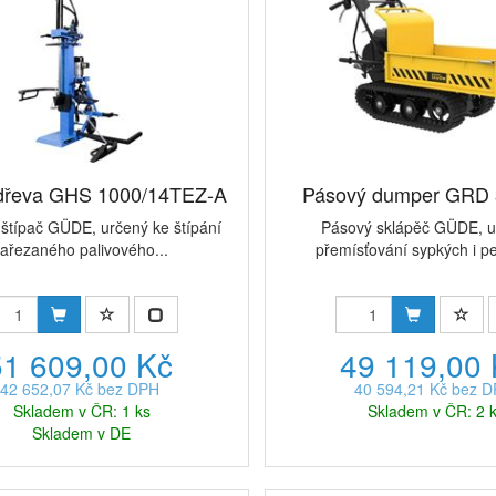
 dřeva GHS 1000/14TEZ-A
Pásový dumper GRD 
štípač GÜDE, určený ke štípání
Pásový sklápěč GÜDE, u
ařezaného palivového...
přemísťování sypkých i pe
51 609,00 Kč
49 119,00
42 652,07 Kč bez DPH
40 594,21 Kč bez 
Skladem v ČR: 1 ks
Skladem v ČR: 2 
Skladem v DE