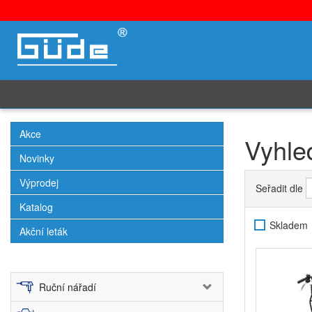
Akce
Vyhle
Novinky
Výprodej
Seřadit dle
Katalog
Skladem
Akční leták
Ruční nářadí