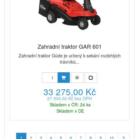
Zahradní traktor GAR 601
Zahradní traktor Güde je určený k sekání rozlehlých
trávníků...
33 275,00 Kč
27 500,00 Kč bez DPH
Skladem v ČR: 24 ks
Skladem v DE
1
2
3
4
5
6
7
8
9
10