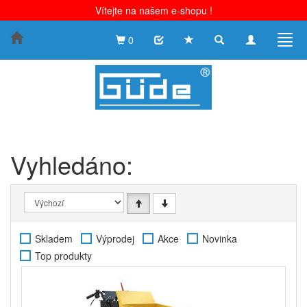
Vítejte na našem e-shopu !
Toggle
Toggle
Togg
0
search
navigation
navig
Vyhledáno:
Skladem
Výprodej
Akce
Novinka
Top produkty