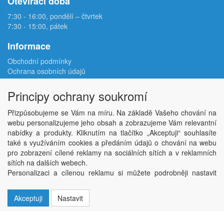
Otevírací doba
7:30 - 16:00, pondělí – čtvrtek
7:30 - 15:00, pátek
Informace
Obchodní podmínky
Ochrana osobních údajů
Reklamační protokol
Odstoupení od smlouvy
Principy ochrany soukromí
Podmínky užití e-shopu
Doprava
Přizpůsobujeme se Vám na míru. Na základě Vašeho chování na
Velkoobchod
webu personalizujeme jeho obsah a zobrazujeme Vám relevantní
Kontakt
nabídky a produkty. Kliknutím na tlačítko „Akceptuji“ souhlasíte
Nastavení soukromí
také s využíváním cookies a předáním údajů o chování na webu
pro zobrazení cílené reklamy na sociálních sítích a v reklamních
sítích na dalších webech.
Copyright © ABRA Software a.s. 2026,
powered by ABRA E-shop
Personalizaci a cílenou reklamu si můžete podrobněji nastavit
nebo kdykoli vypnout po kliknutí na tlačítko „Nastavit“.
Akceptuji
Nastavit