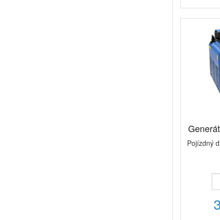
Generá
Pojízdný 