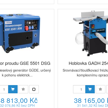
tor proudu GSE 5501 DSG
Hoblovka GADH 25
dieselový generátor GÜDE, určený
Srovnávací/tloušťkovací frézk
k pohonu elektrick...
komplexnímu opraco
38 813,00 Kč
38 165,00
32 076,86 Kč bez DPH
31 541,32 Kč bez 