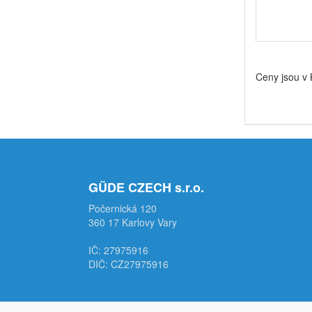
Ceny jsou v
GÜDE CZECH s.r.o.
Počernická 120
360 17 Karlovy Vary
IČ: 27975916
DIČ: CZ27975916