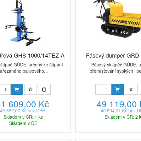
 dřeva GHS 1000/14TEZ-A
Pásový dumper GRD 
štípač GÜDE, určený ke štípání
Pásový sklápěč GÜDE, u
ařezaného palivového...
přemísťování sypkých i pe
51 609,00 Kč
49 119,00
42 652,07 Kč bez DPH
40 594,21 Kč bez 
Skladem v ČR: 1 ks
Skladem v ČR: 2 
Skladem v DE