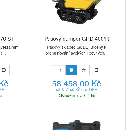
270 ST
Pásový dumper GRD 400/R
iverzálním
Pásový sklápěč GÜDE, určený k
(...
přemísťování sypkých i pevných...
 Kč
58 458,00 Kč
DPH
48 312,40 Kč bez DPH
ks
Skladem v ČR: 1 ks