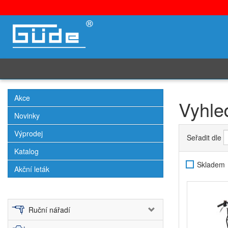
Akce
Vyhle
Novinky
Výprodej
Seřadit dle
Katalog
Skladem
Akční leták
Ruční nářadí