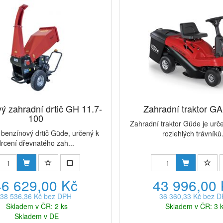
ý zahradní drtič GH 11.7-
Zahradní traktor G
100
Zahradní traktor Güde je urč
benzínový drtič Güde, určený k
rozlehlých trávníků.
drcení dřevnatého zah...
46 629,00 Kč
43 996,00
38 536,36 Kč bez DPH
36 360,33 Kč bez 
Skladem v ČR: 2 ks
Skladem v ČR: 3 
Skladem v DE