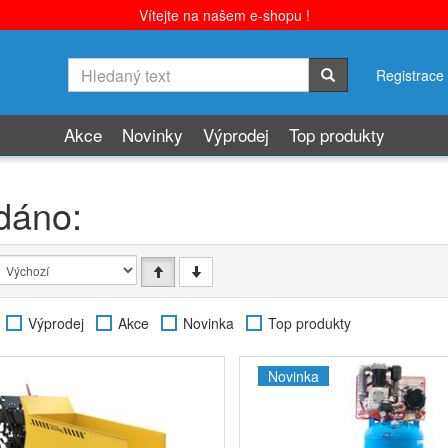
Vítejte na našem e-shopu !
Registrace
Akce
Novinky
Výprodej
Top produkty
dáno:
Výprodej
Akce
Novinka
Top produkty
Novinka