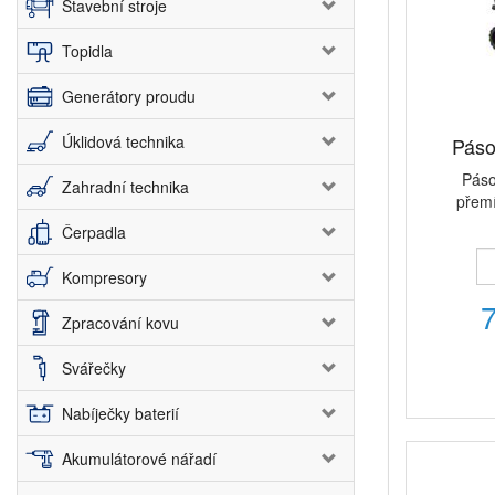
Stavební stroje
Topidla
Generátory proudu
Úklidová technika
Páso
Páso
Zahradní technika
přemí
Čerpadla
Kompresory
Zpracování kovu
Svářečky
Nabíječky baterií
Akumulátorové nářadí