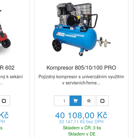
AR 602
Kompresor 805/10/100 PRO
ený k sekání
Pojízdný kompresor s univerzálním využitím
..
v servisních/řeme...
 Kč
40 108,00 Kč
DPH
33 147,11 Kč bez DPH
ks
Skladem v ČR: 3 ks
Skladem v DE