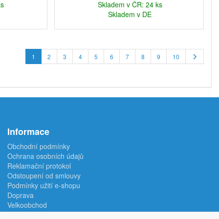
ks
Skladem v ČR: 24 ks
Skladem v DE
1
2
3
4
5
6
7
8
9
10
Informace
Obchodní podmínky
Ochrana osobních údajů
Reklamační protokol
Odstoupení od smlouvy
Podmínky užití e-shopu
Doprava
Velkoobchod
Kontakt