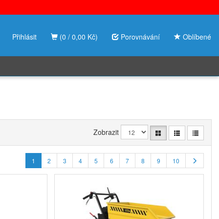
Přihlásit
(0 / 0,00 Kč)
Porovnávání
Oblíbené
Zobrazit
1
2
3
4
5
6
7
8
9
10