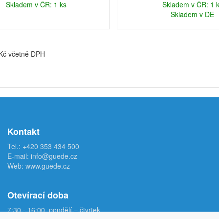
Skladem v ČR: 1 ks
Skladem v ČR: 1 
Skladem v DE
 Kč včetně DPH
Kontakt
Tel.:
+420 353 434 500
E-mail:
info@guede.cz
Web:
www.guede.cz
Otevírací doba
7:30 - 16:00, pondělí – čtvrtek