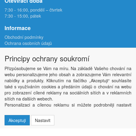
Otevírací doba
7:30 - 16:00, pondělí – čtvrtek
7:30 - 15:00, pátek
Informace
Obchodní podmínky
Ochrana osobních údajů
Reklamační protokol
Odstoupení od smlouvy
Principy ochrany soukromí
Podmínky užití e-shopu
Doprava
Přizpůsobujeme se Vám na míru. Na základě Vašeho chování na
Velkoobchod
webu personalizujeme jeho obsah a zobrazujeme Vám relevantní
Kontakt
nabídky a produkty. Kliknutím na tlačítko „Akceptuji“ souhlasíte
Nastavení soukromí
také s využíváním cookies a předáním údajů o chování na webu
pro zobrazení cílené reklamy na sociálních sítích a v reklamních
sítích na dalších webech.
Copyright © ABRA Software a.s. 2026,
powered by ABRA E-shop
Personalizaci a cílenou reklamu si můžete podrobněji nastavit
nebo kdykoli vypnout po kliknutí na tlačítko „Nastavit“.
Akceptuji
Nastavit