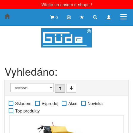
Vítejte na našem e-shopu !
Toggle
Toggle
Togg
0
search
navigation
navig
Vyhledáno:
Skladem
Výprodej
Akce
Novinka
Top produkty