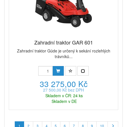
Zahradní traktor GAR 601
Zahradní traktor Güde je určený k sekání rozlehlých
trávníků...
33 275,00 Kč
27 500,00 Kč bez DPH
Skladem v ČR: 24 ks
Skladem v DE
1
2
3
4
5
6
7
8
9
10