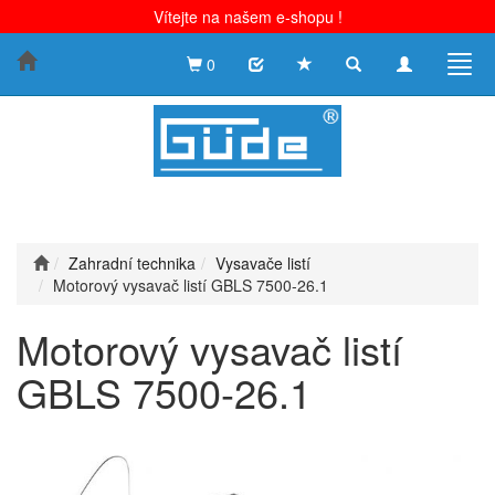
Vítejte na našem e-shopu !
Toggle
Toggle
Togg
0
search
navigation
navig
Zahradní technika
Vysavače listí
Motorový vysavač listí GBLS 7500-26.1
Motorový vysavač listí
GBLS 7500-26.1