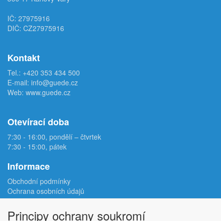
IČ: 27975916
DIČ: CZ27975916
Kontakt
Tel.:
+420 353 434 500
E-mail:
info@guede.cz
Web:
www.guede.cz
Otevírací doba
7:30 - 16:00, pondělí – čtvrtek
7:30 - 15:00, pátek
Informace
Obchodní podmínky
Ochrana osobních údajů
Reklamační protokol
Odstoupení od smlouvy
Principy ochrany soukromí
Podmínky užití e-shopu