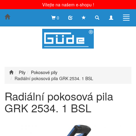
Vítejte na našem e-shopu !
Toggle
Toggle
Togg
0
search
navigation
navig
Pily
Pokosové pily
Radiální pokosová pila GRK 2534. 1 BSL
Radiální pokosová pila
GRK 2534. 1 BSL