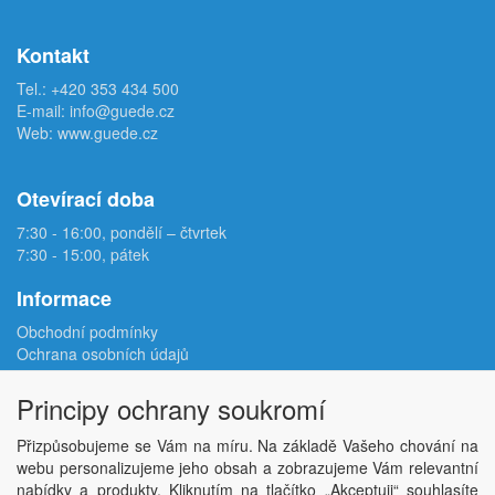
Kontakt
Tel.:
+420 353 434 500
E-mail:
info@guede.cz
Web:
www.guede.cz
Otevírací doba
7:30 - 16:00, pondělí – čtvrtek
7:30 - 15:00, pátek
Informace
Obchodní podmínky
Ochrana osobních údajů
Reklamační protokol
Odstoupení od smlouvy
Principy ochrany soukromí
Podmínky užití e-shopu
Doprava
Přizpůsobujeme se Vám na míru. Na základě Vašeho chování na
Velkoobchod
webu personalizujeme jeho obsah a zobrazujeme Vám relevantní
Kontakt
nabídky a produkty. Kliknutím na tlačítko „Akceptuji“ souhlasíte