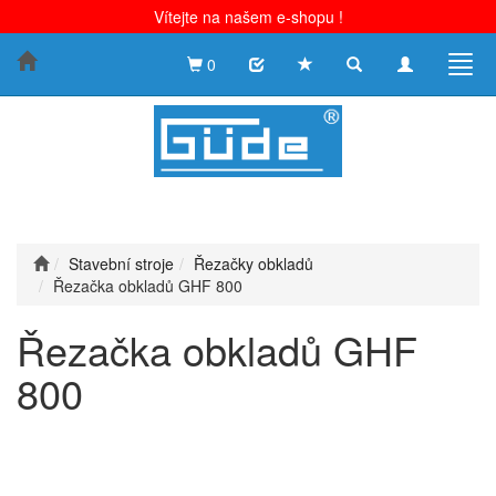
Vítejte na našem e-shopu !
Toggle
Toggle
Togg
0
search
navigation
navig
Stavební stroje
Řezačky obkladů
Řezačka obkladů GHF 800
Řezačka obkladů GHF
800