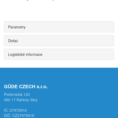
Parametry
Dotaz
Logistické informace
GÜDE CZECH s.r.o.
Počernická 120
360 17 Karlovy Vary
IČ: 27975916
DIČ: CZ27975916