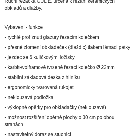
Ruční řezačka GÜDE, určená k řezání keramických
obkladů a dlažby.
Vybavení - funkce
• rychlé proříznutí glazury řezacím kolečkem
• přesné zlomení obkladaček (dlaždic) tlakem lámací patky
• jezdec se 6 kuličkovými ložisky
• karbit-wolframové tvrzené řezací kolečko Ø 22mm
• stabilní základová deska z hliníku
• ergonomicky tvarovaná rukojeť
• neklouzavá podložka
• výklopné opěrky pro obkladačky (neklouzavé)
• možnost rozšíření opěrné plochy o 30 cm po obou
stranách
• nastavitelný doraz se stupnicí