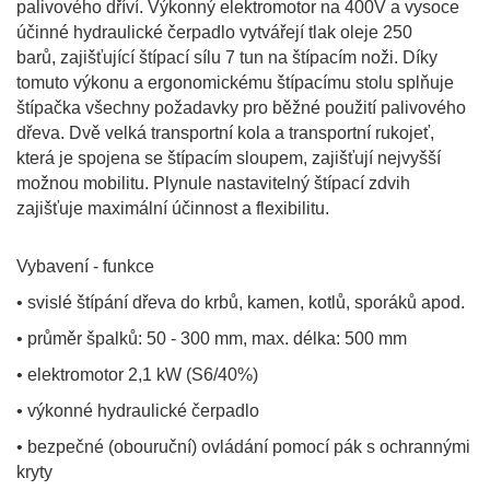
palivového dříví. Výkonný elektromotor na 400V a vysoce
účinné hydraulické čerpadlo vytvářejí tlak oleje 250
barů, zajišťující štípací sílu 7 tun na štípacím noži. Díky
tomuto výkonu a ergonomickému štípacímu stolu splňuje
štípačka všechny požadavky pro běžné použití palivového
dřeva. Dvě velká transportní kola a transportní rukojeť,
která je spojena se štípacím sloupem, zajišťují nejvyšší
možnou mobilitu. Plynule nastavitelný štípací zdvih
zajišťuje maximální účinnost a flexibilitu.
Vybavení - funkce
• svislé štípání dřeva do krbů, kamen, kotlů, sporáků apod.
• průměr špalků: 50 - 300 mm, max. délka: 500 mm
• elektromotor 2,1 kW (S6/40%)
• výkonné hydraulické čerpadlo
• bezpečné (obouruční) ovládání pomocí pák s ochrannými
kryty