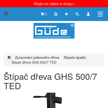
Vítejte na našem e-shopu !
Toggle
Toggle
Togg
0
search
navigation
navig
Zpracování palivového dřeva
Štípače špalků
Štípač dřeva GHS 500/7 TED
Štípač dřeva GHS 500/7
TED