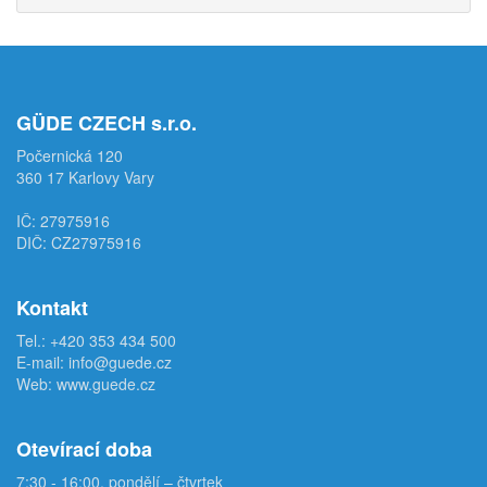
GÜDE CZECH s.r.o.
Počernická 120
360 17 Karlovy Vary
IČ: 27975916
DIČ: CZ27975916
Kontakt
Tel.:
+420 353 434 500
E-mail:
info@guede.cz
Web:
www.guede.cz
Otevírací doba
7:30 - 16:00, pondělí – čtvrtek