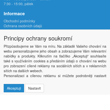
7:30 - 15:00, pátek
Informace
Obchodní podmínky
Ochrana osobních údajů
Reklamační protokol
Odstoupení od smlouvy
Principy ochrany soukromí
Podmínky užití e-shopu
Doprava
Přizpůsobujeme se Vám na míru. Na základě Vašeho chování na
Velkoobchod
webu personalizujeme jeho obsah a zobrazujeme Vám relevantní
Kontakt
nabídky a produkty. Kliknutím na tlačítko „Akceptuji“ souhlasíte
Nastavení soukromí
také s využíváním cookies a předáním údajů o chování na webu
pro zobrazení cílené reklamy na sociálních sítích a v reklamních
sítích na dalších webech.
Copyright © ABRA Software a.s. 2026,
powered by ABRA E-shop
Personalizaci a cílenou reklamu si můžete podrobněji nastavit
nebo kdykoli vypnout po kliknutí na tlačítko „Nastavit“.
Akceptuji
Nastavit