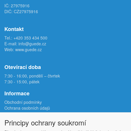
IČ: 27975916
DIČ: CZ27975916
Kontakt
Tel.:
+420 353 434 500
E-mail:
info@guede.cz
Web:
www.guede.cz
Otevírací doba
7:30 - 16:00, pondělí – čtvrtek
7:30 - 15:00, pátek
Informace
Obchodní podmínky
Ochrana osobních údajů
Reklamační protokol
Odstoupení od smlouvy
Principy ochrany soukromí
Podmínky užití e-shopu