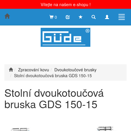
Vítejte na našem e-shopu !
Toggle
Toggle
Togg
0
search
navigation
navig
Zpracování kovu
Dvoukotoučové brusky
Stolní dvoukotoučová bruska GDS 150-15
Stolní dvoukotoučová
bruska GDS 150-15