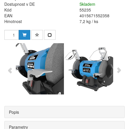
Dostupnost v DE
Skladem
Kód
55235
EAN
4015671552358
Hmotnost
7,2 kg / ks
Popis
Parametry