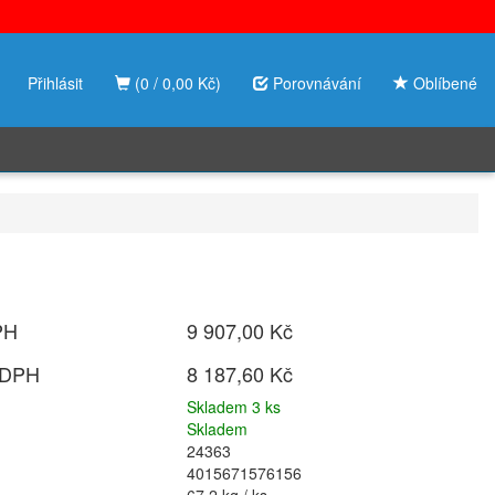
Přihlásit
(0 / 0,00 Kč)
Porovnávání
Oblíbené
PH
9 907,00 Kč
 DPH
8 187,60 Kč
Skladem 3 ks
Skladem
24363
4015671576156