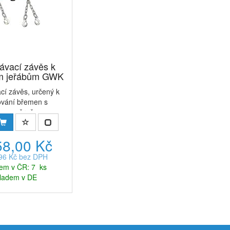
ávací závěs k
ým jeřábům GWK
cí závěs, určený k
ování břemen s
ovnoměrně...
58,00 Kč
,96 Kč bez DPH
em v ČR: 7 ks
ladem v DE