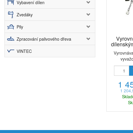
Vybavení dílen
Zvedáky
Pily
Vyrovn
Zpracování palivového dřeva
dílensk
VINTEC
Vyrovnáva
vyvaž
ner
1 4
1 204
Sklad
Sk