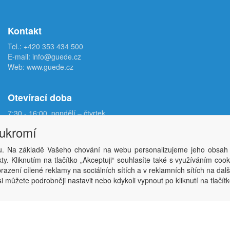
Kontakt
Tel.:
+420 353 434 500
E-mail:
info@guede.cz
Web:
www.guede.cz
Otevírací doba
7:30 - 16:00, pondělí – čtvrtek
7:30 - 15:00, pátek
oukromí
. Na základě Vašeho chování na webu personalizujeme jeho obsah
Copyright © ABRA Software a.s. 2026,
powered by ABRA E-shop
y. Kliknutím na tlačítko „Akceptuji“ souhlasíte také s využíváním coo
azení cílené reklamy na sociálních sítích a v reklamních sítích na dal
i můžete podrobněji nastavit nebo kdykoli vypnout po kliknutí na tlačítk