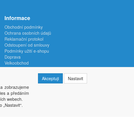
Informace
Obchodní podmínky
Ochrana osobních údajů
Reklamační protokol
Odstoupení od smlouvy
Podmínky užití e-shopu
Doprava
Velkoobchod
Kontakt
Nastavení soukromí
Akceptuji
Nastavit
 a zobrazujeme
kies a předáním
ších webech.
o „Nastavit“.