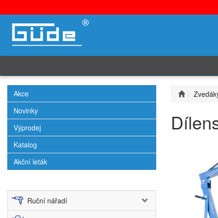
Akce
Zvedák
Novinky
Dílen
Výprodej
Katalog
Akční leták
Ruční nářadí