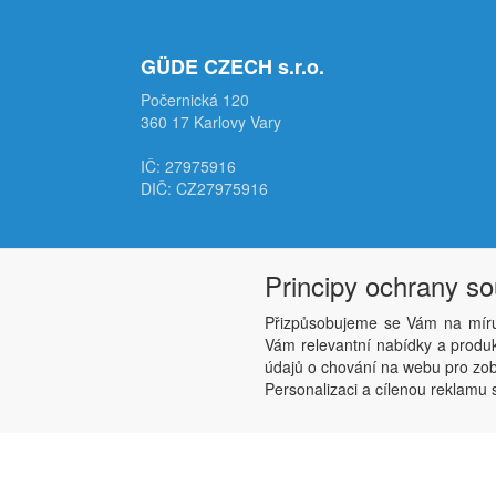
GÜDE CZECH s.r.o.
Počernická 120
360 17 Karlovy Vary
IČ: 27975916
DIČ: CZ27975916
Principy ochrany s
Přizpůsobujeme se Vám na míru
Vám relevantní nabídky a produkt
údajů o chování na webu pro zobr
Personalizaci a cílenou reklamu s