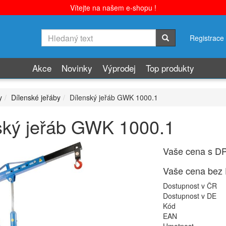
Vítejte na našem e-shopu !
Registrace
Akce
Novinky
Výprodej
Top produkty
y
Dílenské jeřáby
Dílenský jeřáb GWK 1000.1
ský jeřáb GWK 1000.1
Vaše cena s D
Vaše cena bez
Dostupnost v ČR
Dostupnost v DE
Kód
EAN