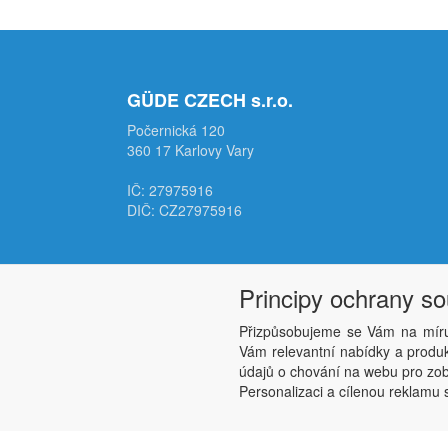
GÜDE CZECH s.r.o.
Počernická 120
360 17 Karlovy Vary
IČ: 27975916
DIČ: CZ27975916
Principy ochrany s
Přizpůsobujeme se Vám na míru
Vám relevantní nabídky a produkt
údajů o chování na webu pro zobr
Personalizaci a cílenou reklamu s