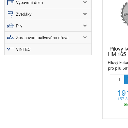
Vybavení dílen
Zvedáky
Pily
Zpracování palivového dřeva
Pilový 
VINTEC
HM 165 x
Pilový kot
pro pilu 5
19
157,8
Sk