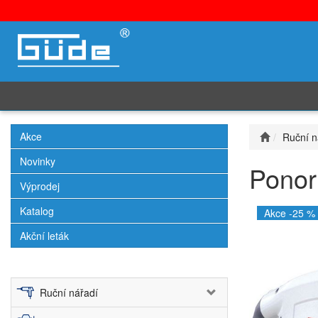
Akce
Ruční n
Novinky
Ponor
Výprodej
Katalog
Akce -25 %
Akční leták
Ruční nářadí