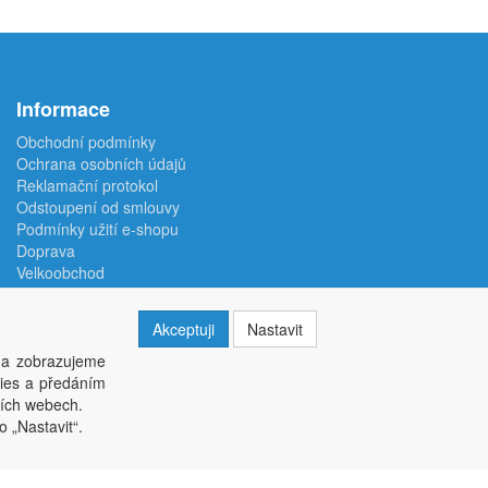
Informace
Obchodní podmínky
Ochrana osobních údajů
Reklamační protokol
Odstoupení od smlouvy
Podmínky užití e-shopu
Doprava
Velkoobchod
Kontakt
Nastavení soukromí
Akceptuji
Nastavit
 a zobrazujeme
kies a předáním
ších webech.
o „Nastavit“.