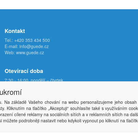
Kontakt
Tel.:
+420 353 434 500
E-mail:
info@guede.cz
Web:
www.guede.cz
Otevírací doba
7:30 - 16:00, pondělí – čtvrtek
7:30 - 15:00, pátek
oukromí
. Na základě Vašeho chování na webu personalizujeme jeho obsah
Copyright © ABRA Software a.s. 2026,
powered by ABRA E-shop
y. Kliknutím na tlačítko „Akceptuji“ souhlasíte také s využíváním coo
azení cílené reklamy na sociálních sítích a v reklamních sítích na dal
i můžete podrobněji nastavit nebo kdykoli vypnout po kliknutí na tlačítk