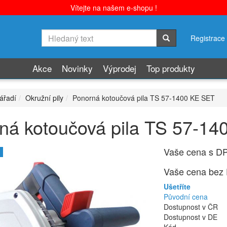
Vítejte na našem e-shopu !
Registrace
Akce
Novinky
Výprodej
Top produkty
ářadí
Okružní pily
Ponorná kotoučová pila TS 57-1400 KE SET
ná kotoučová pila TS 57-1
Vaše cena s D
Vaše cena bez
Ušetříte
Původní cena
Dostupnost v ČR
Dostupnost v DE