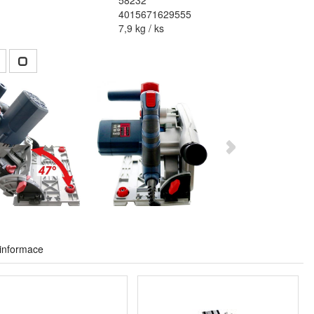
58232
4015671629555
7,9 kg / ks
 informace