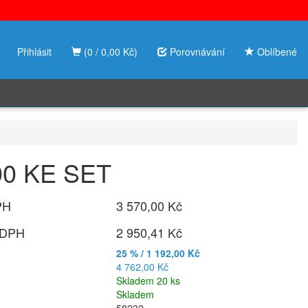
Přihlásit
(0 / 0,00 Kč)
Porovnávání
Oblíbené
400 KE SET
PH
3 570,00 Kč
 DPH
2 950,41 Kč
25 % / 1 192,00 Kč
4 762,00 Kč
Skladem 20 ks
Skladem