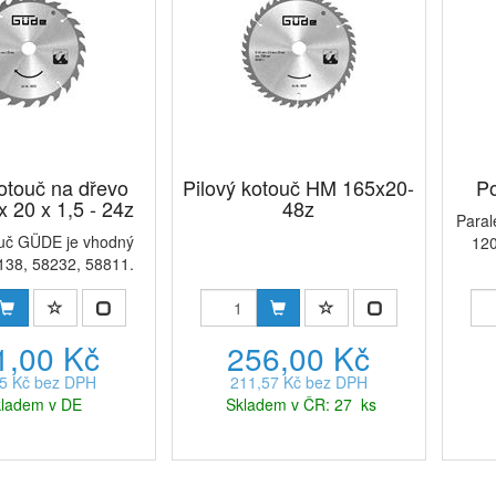
kotouč na dřevo
Pilový kotouč HM 165x20-
Po
 20 x 1,5 - 24z
48z
Paral
ouč GÜDE je vhodný
120
8138, 58232, 58811.
1,00 Kč
256,00 Kč
5 Kč bez DPH
211,57 Kč bez DPH
ladem v DE
Skladem v ČR: 27 ks