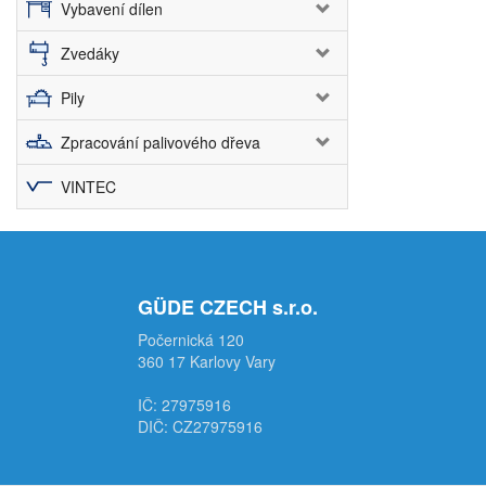
Vybavení dílen
Zvedáky
Pily
Zpracování palivového dřeva
VINTEC
GÜDE CZECH s.r.o.
Počernická 120
360 17 Karlovy Vary
IČ: 27975916
DIČ: CZ27975916