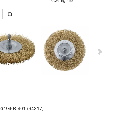
0,26 kg / ks
spár GFR 401 (94317).