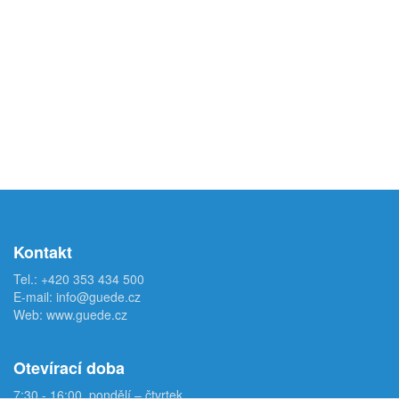
Kontakt
Tel.:
+420 353 434 500
E-mail:
info@guede.cz
Web:
www.guede.cz
Otevírací doba
7:30 - 16:00, pondělí – čtvrtek