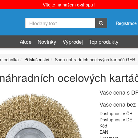
Vítejte na našem e-shopu !
Registrace
Akce
Novinky
Výprodej
Top produkty
á technika
Příslušenství
Sada náhradních ocelových kartáčů GFR, 
náhradních ocelových kartá
Vaše cena s D
Vaše cena bez
Dostupnost v ČR
Dostupnost v DE
Kód
EAN