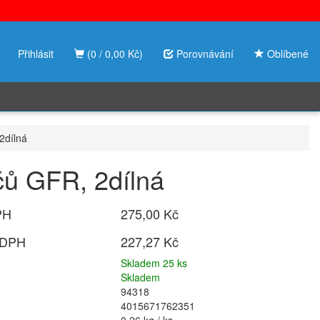
Přihlásit
(0 / 0,00 Kč)
Porovnávání
Oblíbené
2dílná
čů GFR, 2dílná
PH
275,00 Kč
 DPH
227,27 Kč
Skladem 25 ks
Skladem
94318
4015671762351