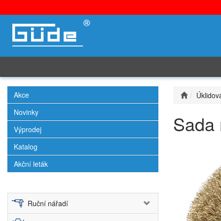
Akce
Úklidov
Novinky
Sada 
Výprodej
Katalog
Akční leták
Ruční nářadí