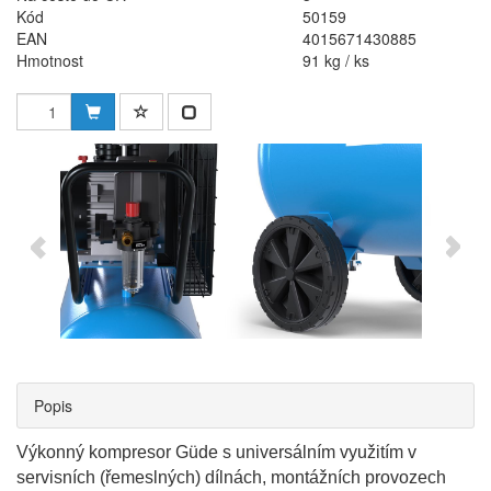
Kód
50159
EAN
4015671430885
Hmotnost
91 kg / ks
Popis
Výkonný kompresor Güde s universálním využitím v
servisních (řemeslných) dílnách, montážních provozech