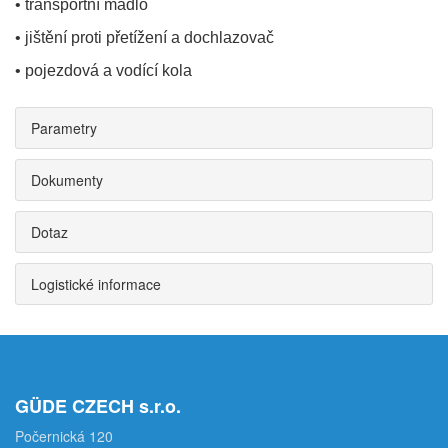
• transportní madlo
• jištění proti přetížení a dochlazovač
• pojezdová a vodící kola
Parametry
Dokumenty
Dotaz
Logistické informace
GÜDE CZECH s.r.o.
Počernická 120