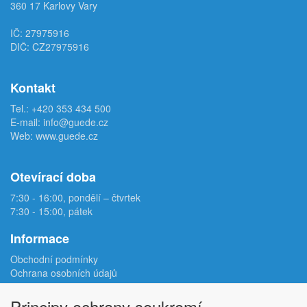
360 17 Karlovy Vary
IČ: 27975916
DIČ: CZ27975916
Kontakt
Tel.:
+420 353 434 500
E-mail:
info@guede.cz
Web:
www.guede.cz
Otevírací doba
7:30 - 16:00, pondělí – čtvrtek
7:30 - 15:00, pátek
Informace
Obchodní podmínky
Ochrana osobních údajů
Reklamační protokol
Odstoupení od smlouvy
Principy ochrany soukromí