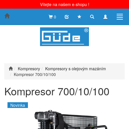
Vítejte na našem e-shopu !
Toggle
Toggle
Togg
0
search
navigation
navig
Kompresory
Kompresory s olejovým mazáním
Kompresor 700/10/100
Kompresor 700/10/100
Novinka