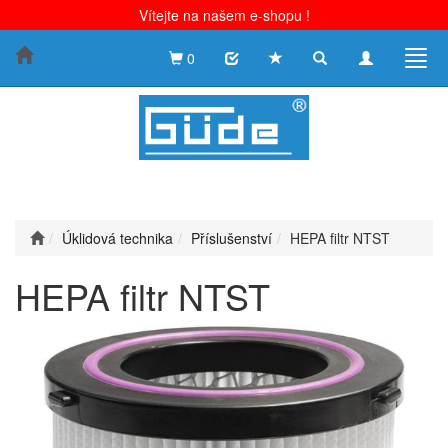
Vítejte na našem e-shopu !
Toggle
Toggle
Togg
0
search
navigation
navig
Úklidová technika
Příslušenství
HEPA filtr NTST
HEPA filtr NTST