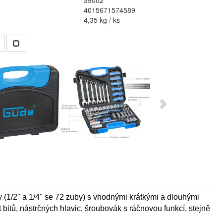
39002
4015671574589
4,35 kg / ks
y (1/2" a 1/4" se 72 zuby) s vhodnými krátkými a dlouhými
bitů, nástrčných hlavic, šroubovák s ráčnovou funkcí, stejně