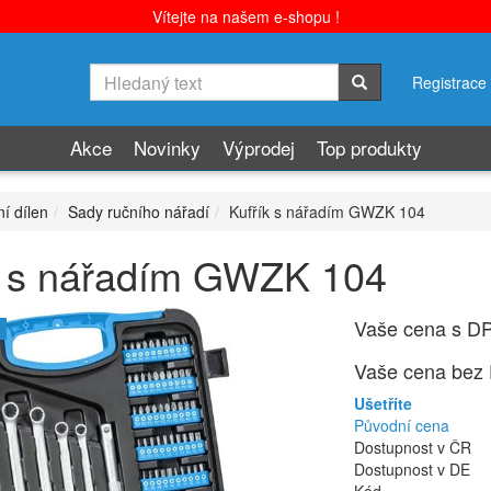
Vítejte na našem e-shopu !
Registrace
Akce
Novinky
Výprodej
Top produkty
í dílen
Sady ručního nářadí
Kufřík s nářadím GWZK 104
k s nářadím GWZK 104
Vaše cena s D
Vaše cena bez
Ušetříte
Původní cena
Dostupnost v ČR
Dostupnost v DE