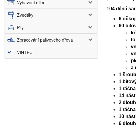
Vybavení dílen
104 dílná sa
Zvedáky
6 očkop
60 bito
Pily
k
Zpracování palivového dřeva
t
vn
VINTEC
vn
p
a 
1 šroub
1 bitov
1 ráčna
14 nást
2 dlouh
1 ráčna
10 nást
6 dlouh