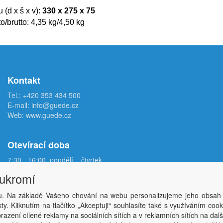
(d x š x v):
330 x 275 x 75
o/brutto: 4,35 kg/4,50 kg
Kontakt
Tel.:
+420 353 434 500
E-mail:
info@guede.cz
Web:
www.guede.cz
Otevírací doba
7:30 - 16:00, pondělí – čtvrtek
7:30 - 15:00, pátek
oukromí
. Na základě Vašeho chování na webu personalizujeme jeho obsah
Copyright © ABRA Software a.s. 2026,
powered by ABRA E-shop
y. Kliknutím na tlačítko „Akceptuji“ souhlasíte také s využíváním coo
azení cílené reklamy na sociálních sítích a v reklamních sítích na dal