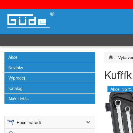
Akce
Vybaven
Novinky
Kufří
Výprodej
Katalog
Akce -35 %
Akční leták
Ruční nářadí