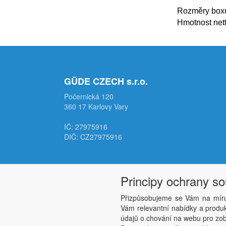
Rozměry boxu 
Hmotnost nett
GÜDE CZECH s.r.o.
Počernická 120
360 17 Karlovy Vary
IČ: 27975916
DIČ: CZ27975916
Principy ochrany s
Přizpůsobujeme se Vám na míru
Vám relevantní nabídky a produkt
údajů o chování na webu pro zobr