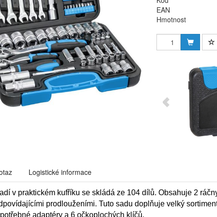
Kód
EAN
Hmotnost
otaz
Logistické informace
adí v praktickém kufříku se skládá ze 104 dílů. Obsahuje 2 ráčn
dpovídajícími prodlouženími. Tuto sadu doplňuje velký sortiment 
potřebné adaptéry a 6 očkoplochých klíčů.