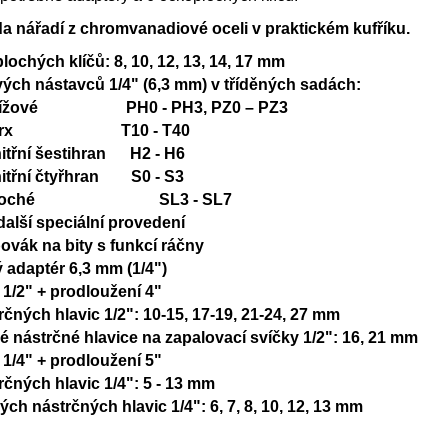
da nářadí z chromvanadiové oceli v praktickém kufříku.
lochých klíčů: 8, 10, 12, 13, 14, 17 mm
vých nástavců 1/4" (6,3 mm) v tříděných sadách:
řížové PH0 - PH3, PZ0 – PZ3
orx T10 - T40
itřní šestihran H2 - H6
itřní čtyřhran S0 - S3
loché SL3 - SL7
další speciální provedení
ovák na bity s funkcí ráčny
ý adaptér 6,3 mm (1/4")
 1/2" + prodloužení 4"
rčných hlavic 1/2": 10-15, 17-19, 21-24, 27 mm
é nástrčné hlavice na zapalovací svíčky 1/2": 16, 21 mm
 1/4" + prodloužení 5"
rčných hlavic 1/4": 5 - 13 mm
ých nástrčných hlavic 1/4": 6, 7, 8, 10, 12, 13 mm