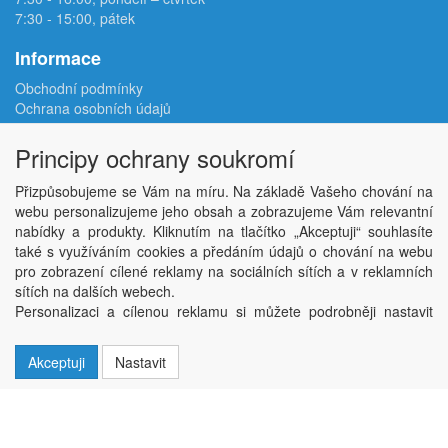
7:30 - 15:00, pátek
Informace
Obchodní podmínky
Ochrana osobních údajů
Reklamační protokol
Odstoupení od smlouvy
Principy ochrany soukromí
Podmínky užití e-shopu
Doprava
Přizpůsobujeme se Vám na míru. Na základě Vašeho chování na
Velkoobchod
webu personalizujeme jeho obsah a zobrazujeme Vám relevantní
Kontakt
nabídky a produkty. Kliknutím na tlačítko „Akceptuji“ souhlasíte
Nastavení soukromí
také s využíváním cookies a předáním údajů o chování na webu
pro zobrazení cílené reklamy na sociálních sítích a v reklamních
sítích na dalších webech.
Copyright © ABRA Software a.s. 2026,
powered by ABRA E-shop
Personalizaci a cílenou reklamu si můžete podrobněji nastavit
nebo kdykoli vypnout po kliknutí na tlačítko „Nastavit“.
Akceptuji
Nastavit