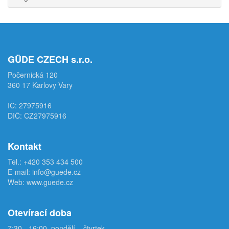
GÜDE CZECH s.r.o.
Počernická 120
360 17 Karlovy Vary
IČ: 27975916
DIČ: CZ27975916
Kontakt
Tel.:
+420 353 434 500
E-mail:
info@guede.cz
Web:
www.guede.cz
Otevírací doba
7:30 - 16:00, pondělí – čtvrtek