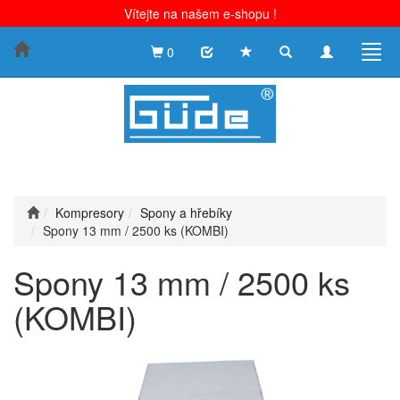
Vítejte na našem e-shopu !
Toggle
Toggle
Togg
0
search
navigation
navig
Kompresory
Spony a hřebíky
Spony 13 mm / 2500 ks (KOMBI)
Spony 13 mm / 2500 ks
(KOMBI)