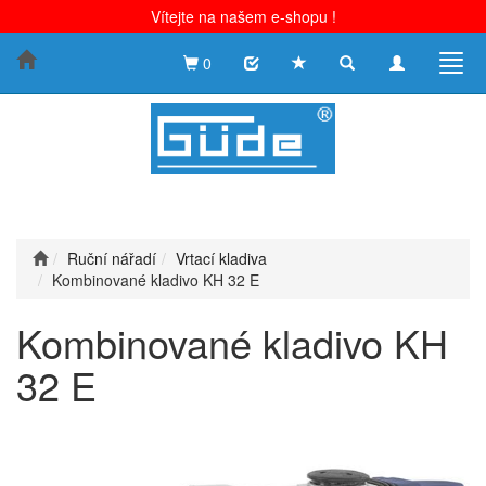
Vítejte na našem e-shopu !
Toggle
Toggle
Togg
0
search
navigation
navig
Ruční nářadí
Vrtací kladiva
Kombinované kladivo KH 32 E
Kombinované kladivo KH
32 E