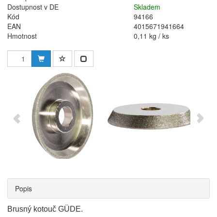
Dostupnost v DE
Skladem
Kód
94166
EAN
4015671941664
Hmotnost
0,11 kg / ks
Popis
Brusný kotouč GÜDE.