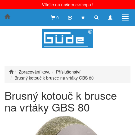
Vítejte na našem e-shopu !
Toggle
Toggle
Togg
0
search
navigation
navig
Zpracování kovu
Příslušenství
Brusný kotouč k brusce na vrtáky GBS 80
Brusný kotouč k brusce
na vrtáky GBS 80