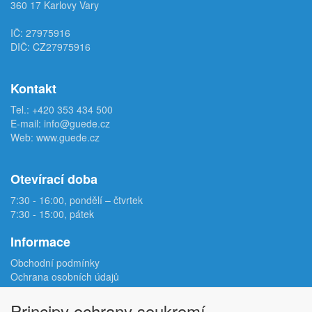
360 17 Karlovy Vary
IČ: 27975916
DIČ: CZ27975916
Kontakt
Tel.:
+420 353 434 500
E-mail:
info@guede.cz
Web:
www.guede.cz
Otevírací doba
7:30 - 16:00, pondělí – čtvrtek
7:30 - 15:00, pátek
Informace
Obchodní podmínky
Ochrana osobních údajů
Reklamační protokol
Odstoupení od smlouvy
Principy ochrany soukromí