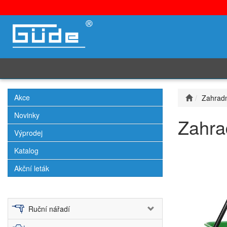
Akce
Zahradn
Novinky
Zahra
Výprodej
Katalog
Akční leták
Ruční nářadí