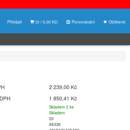
Přihlásit
(0 / 0,00 Kč)
Porovnávání
Oblíbené
PH
2 239,00 Kč
 DPH
1 850,41 Kč
Skladem 2 ks
Skladem
20
94336