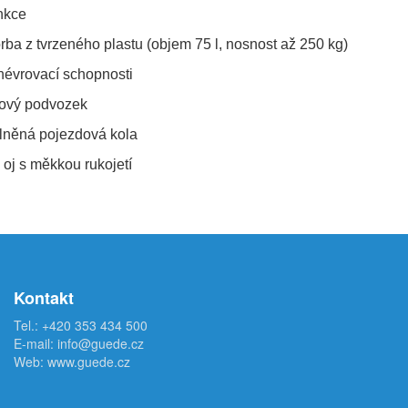
nkce
orba z tvrzeného plastu (objem 75 l, nosnost až 250 kg)
névrovací schopnosti
elový podvozek
lněná pojezdová kola
í) oj s měkkou rukojetí
Kontakt
Tel.:
+420 353 434 500
E-mail:
info@guede.cz
Web:
www.guede.cz