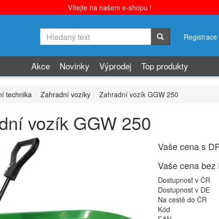
Vítejte na našem e-shopu !
Registrace
Akce
Novinky
Výprodej
Top produkty
í technika
Zahradní vozíky
Zahradní vozík GGW 250
dní vozík GGW 250
Vaše cena s D
Vaše cena bez
Dostupnost v ČR
Dostupnost v DE
Na cestě do ČR
Kód