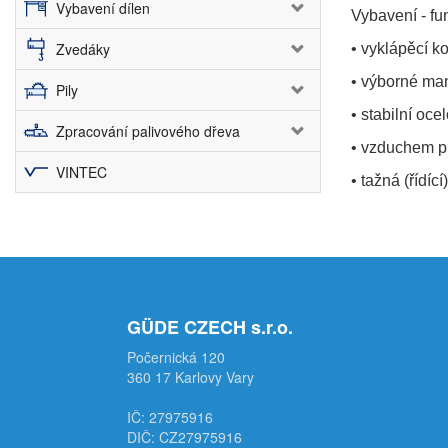
Vybavení dílen
Vybavení - fu
Zvedáky
• vyklápěcí k
• výborné ma
Pily
• stabilní oc
Zpracování palivového dřeva
• vzduchem p
VINTEC
• tažná (řídíc
GÜDE CZECH s.r.o.
Počernická 120
360 17 Karlovy Vary
IČ: 27975916
DIČ: CZ27975916