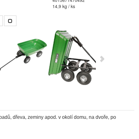
4015671470492
14,9 kg / ks
padů, dřeva, zeminy apod. v okolí domu, na dvoře, po