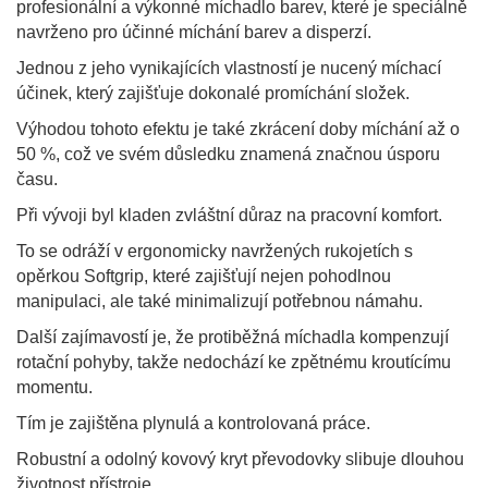
profesionální a výkonné míchadlo barev, které je speciálně
navrženo pro účinné míchání barev a disperzí.
Jednou z jeho vynikajících vlastností je nucený míchací
účinek, který zajišťuje dokonalé promíchání složek.
Výhodou tohoto efektu je také zkrácení doby míchání až o
50 %, což ve svém důsledku znamená značnou úsporu
času.
Při vývoji byl kladen zvláštní důraz na pracovní komfort.
To se odráží v ergonomicky navržených rukojetích s
opěrkou Softgrip, které zajišťují nejen pohodlnou
manipulaci, ale také minimalizují potřebnou námahu.
Další zajímavostí je, že protiběžná míchadla kompenzují
rotační pohyby, takže nedochází ke zpětnému kroutícímu
momentu.
Tím je zajištěna plynulá a kontrolovaná práce.
Robustní a odolný kovový kryt převodovky slibuje dlouhou
životnost přístroje.