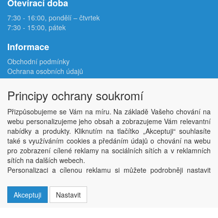
Otevírací doba
7:30 - 16:00, pondělí – čtvrtek
7:30 - 15:00, pátek
Informace
Obchodní podmínky
Ochrana osobních údajů
Reklamační protokol
Odstoupení od smlouvy
Principy ochrany soukromí
Podmínky užití e-shopu
Doprava
Přizpůsobujeme se Vám na míru. Na základě Vašeho chování na
Velkoobchod
webu personalizujeme jeho obsah a zobrazujeme Vám relevantní
Kontakt
nabídky a produkty. Kliknutím na tlačítko „Akceptuji“ souhlasíte
Nastavení soukromí
také s využíváním cookies a předáním údajů o chování na webu
pro zobrazení cílené reklamy na sociálních sítích a v reklamních
sítích na dalších webech.
Copyright © ABRA Software a.s. 2026,
powered by ABRA E-shop
Personalizaci a cílenou reklamu si můžete podrobněji nastavit
nebo kdykoli vypnout po kliknutí na tlačítko „Nastavit“.
Akceptuji
Nastavit