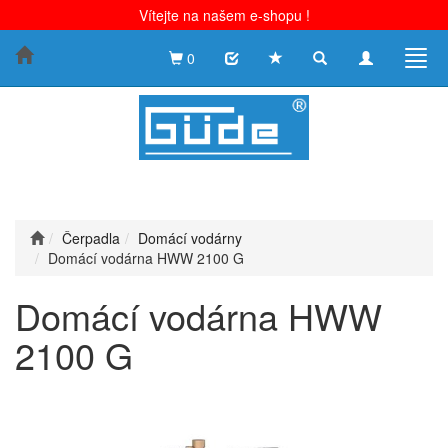
Vítejte na našem e-shopu !
Toggle
Toggle
Togg
0
search
navigation
navig
Čerpadla
Domácí vodárny
Domácí vodárna HWW 2100 G
Domácí vodárna HWW
2100 G