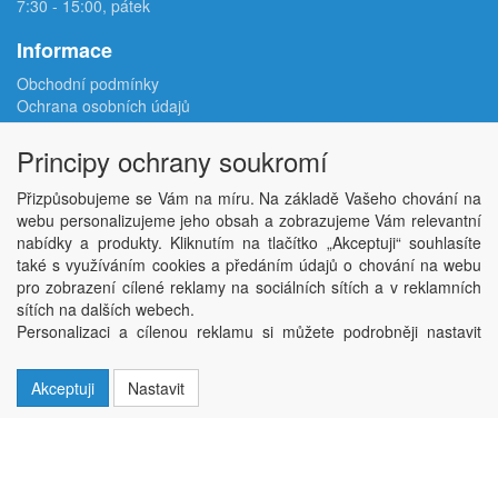
7:30 - 15:00, pátek
Informace
Obchodní podmínky
Ochrana osobních údajů
Reklamační protokol
Odstoupení od smlouvy
Principy ochrany soukromí
Podmínky užití e-shopu
Doprava
Přizpůsobujeme se Vám na míru. Na základě Vašeho chování na
Velkoobchod
webu personalizujeme jeho obsah a zobrazujeme Vám relevantní
Kontakt
nabídky a produkty. Kliknutím na tlačítko „Akceptuji“ souhlasíte
Nastavení soukromí
také s využíváním cookies a předáním údajů o chování na webu
pro zobrazení cílené reklamy na sociálních sítích a v reklamních
sítích na dalších webech.
Copyright © ABRA Software a.s. 2026,
powered by ABRA E-shop
Personalizaci a cílenou reklamu si můžete podrobněji nastavit
nebo kdykoli vypnout po kliknutí na tlačítko „Nastavit“.
Akceptuji
Nastavit