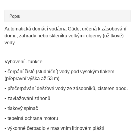
Popis
Automatická domácí vodárna Güde, určená k zásobování
domu, zahrady nebo skleníku velkými objemy (užitkové)
vody.
Vybavení - funkce
• čerpání čisté (studniční) vody pod vysokým tlakem
(přepravní výška až 53 m)
• přečerpávání dešťové vody ze zásobníků, cisteren apod.
• zavlažování záhonů
• tlakový spínač
• tepelná ochrana motoru
• výkonné čerpadlo v masivním litinovém plášti