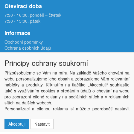
Otevírací doba
7:30 - 16:00, pondělí – čtvrtek
7:30 - 15:00, pátek
Informace
Obchodní podmínky
Ochrana osobních údajů
Reklamační protokol
Odstoupení od smlouvy
Principy ochrany soukromí
Podmínky užití e-shopu
Doprava
Přizpůsobujeme se Vám na míru. Na základě Vašeho chování na
Velkoobchod
webu personalizujeme jeho obsah a zobrazujeme Vám relevantní
Kontakt
nabídky a produkty. Kliknutím na tlačítko „Akceptuji“ souhlasíte
Nastavení soukromí
také s využíváním cookies a předáním údajů o chování na webu
pro zobrazení cílené reklamy na sociálních sítích a v reklamních
sítích na dalších webech.
Copyright © ABRA Software a.s. 2026,
powered by ABRA E-shop
Personalizaci a cílenou reklamu si můžete podrobněji nastavit
nebo kdykoli vypnout po kliknutí na tlačítko „Nastavit“.
Akceptuji
Nastavit