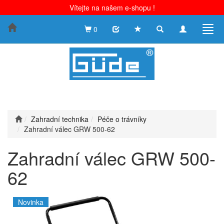
Vítejte na našem e-shopu !
Toggle
Toggle
Togg
0
search
navigation
navig
Zahradní technika
Péče o trávníky
Zahradní válec GRW 500-62
Zahradní válec GRW 500-
62
Novinka