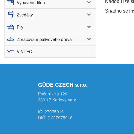
Nádobu lze s
Vybavení dílen
Snadno se ins
Zvedáky
Pily
Zpracování palivového dřeva
VINTEC
GÜDE CZECH s.r.o.
Počernická 120
360 17 Karlovy Vary
IČ: 27975916
DIČ: CZ27975916