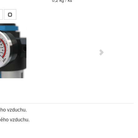
0,2 kg / ks
ého vzduchu.
eného vzduchu.