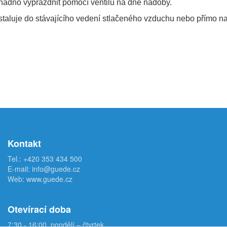
nadno vyprázdnit pomocí ventilu na dně nádoby.
taluje do stávajícího vedení stlačeného vzduchu nebo přímo n
Kontakt
Tel.:
+420 353 434 500
E-mail:
info@guede.cz
Web:
www.guede.cz
Otevírací doba
7:30 - 16:00, pondělí – čtvrtek