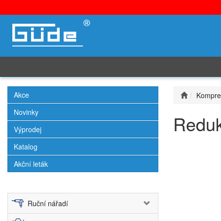
Akce
Kompre
Novinky
Redukč
Výprodej
Katalog
Akční leták
Ruční nářadí