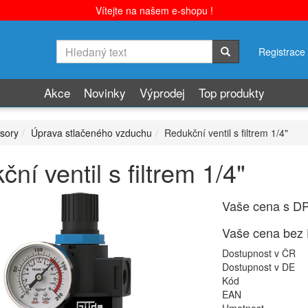
Vítejte na našem e-shopu !
Registrace
Akce
Novinky
Výprodej
Top produkty
sory
Úprava stlačeného vzduchu
Redukční ventil s filtrem 1/4"
ní ventil s filtrem 1/4"
Vaše cena s D
Vaše cena bez
Dostupnost v ČR
Dostupnost v DE
Kód
EAN