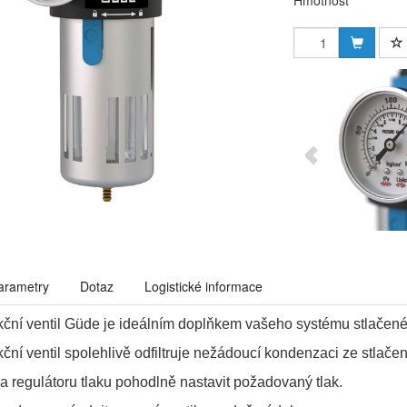
Hmotnost
arametry
Dotaz
Logistické informace
ukční ventil Güde je ideálním doplňkem vašeho systému stlačen
ukční ventil spolehlivě odfiltruje nežádoucí kondenzaci ze stlač
a regulátoru tlaku pohodlně nastavit požadovaný tlak.