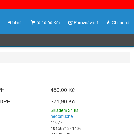
Přihlásit
(0 / 0,00 Kč)
Porovnávání
Oblíbené
PH
450,00 Kč
 DPH
371,90 Kč
Skladem 34 ks
nedostupné
41077
4015671341426