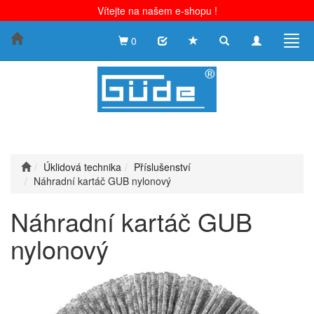
Vítejte na našem e-shopu !
Toggle
Toggle
Togg
0
search
navigation
navig
Úklidová technika
Příslušenství
Náhradní kartáč GUB nylonový
Náhradní kartáč GUB
nylonový