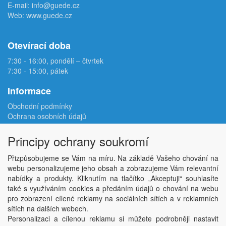
E-mail:
info@guede.cz
Web:
www.guede.cz
Otevírací doba
7:30 - 16:00, pondělí – čtvrtek
7:30 - 15:00, pátek
Informace
Obchodní podmínky
Ochrana osobních údajů
Reklamační protokol
Odstoupení od smlouvy
Principy ochrany soukromí
Podmínky užití e-shopu
Doprava
Přizpůsobujeme se Vám na míru. Na základě Vašeho chování na
Velkoobchod
webu personalizujeme jeho obsah a zobrazujeme Vám relevantní
Kontakt
nabídky a produkty. Kliknutím na tlačítko „Akceptuji“ souhlasíte
Nastavení soukromí
také s využíváním cookies a předáním údajů o chování na webu
pro zobrazení cílené reklamy na sociálních sítích a v reklamních
sítích na dalších webech.
Copyright © ABRA Software a.s. 2026,
powered by ABRA E-shop
Personalizaci a cílenou reklamu si můžete podrobněji nastavit