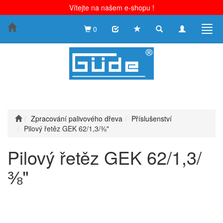
Vítejte na našem e-shopu !
Toggle
Toggle
Togg
0
search
navigation
navig
Zpracování palivového dřeva
Příslušenství
Pilový řetěz GEK 62/1,3/⅜"
Pilový řetěz GEK 62/1,3/
⅜"