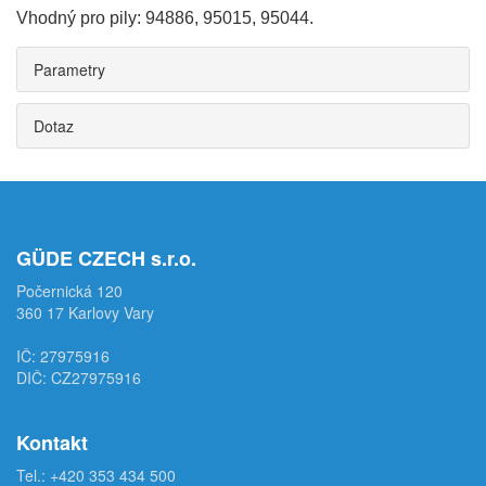
Vhodný pro pily: 94886, 95015, 95044.
Parametry
Dotaz
GÜDE CZECH s.r.o.
Počernická 120
360 17 Karlovy Vary
IČ: 27975916
DIČ: CZ27975916
Kontakt
Tel.:
+420 353 434 500