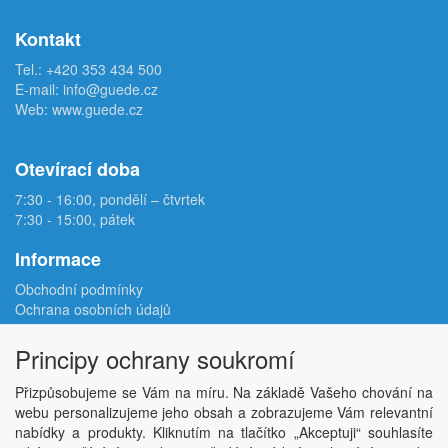
Kontakt
Tel.:
+420 353 434 500
E-mail:
info@guede.cz
Web:
www.guede.cz
Otevírací doba
7:30 - 16:00, pondělí – čtvrtek
7:30 - 15:00, pátek
Informace
Obchodní podmínky
Ochrana osobních údajů
Reklamační protokol
Odstoupení od smlouvy
Principy ochrany soukromí
Podmínky užití e-shopu
Doprava
Přizpůsobujeme se Vám na míru. Na základě Vašeho chování na
Velkoobchod
webu personalizujeme jeho obsah a zobrazujeme Vám relevantní
Kontakt
nabídky a produkty. Kliknutím na tlačítko „Akceptuji“ souhlasíte