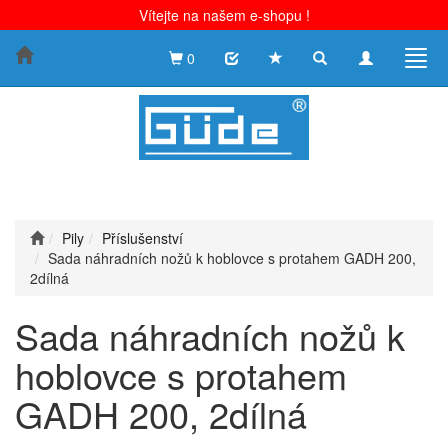
Vítejte na našem e-shopu !
Toggle
Toggle
Togg
0
search
navigation
navig
Pily
Příslušenství
Sada náhradních nožů k hoblovce s protahem GADH 200,
2dílná
Sada náhradních nožů k
hoblovce s protahem
GADH 200, 2dílná