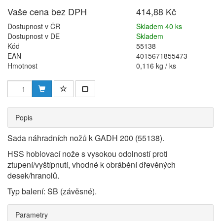
Vaše cena bez DPH
414,88 Kč
Dostupnost v ČR
Skladem 40 ks
Dostupnost v DE
Skladem
Kód
55138
EAN
4015671855473
Hmotnost
0,116 kg / ks
Popis
Sada náhradních nožů k GADH 200 (55138).
HSS hoblovací nože s vysokou odolností proti
ztupení/vyštípnutí, vhodné k obrábění dřevěných
desek/hranolů.
Typ balení: SB (závěsné).
Parametry