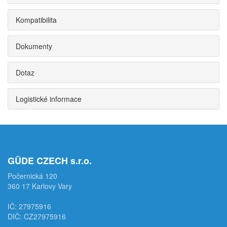
Kompatibilita
Dokumenty
Dotaz
Logistické informace
GÜDE CZECH s.r.o.
Počernická 120
360 17 Karlovy Vary
IČ: 27975916
DIČ: CZ27975916