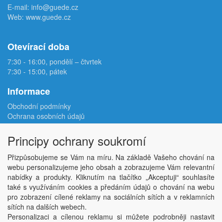
E-mail:
info@guede.cz
Web:
www.guede.cz
Otevírací doba
7:30 - 16:00, pondělí – čtvrtek
7:30 - 15:00, pátek
Informace
Obchodní podmínky
Ochrana osobních údajů
Reklamační protokol
Odstoupení od smlouvy
Principy ochrany soukromí
Podmínky užití e-shopu
Doprava
Přizpůsobujeme se Vám na míru. Na základě Vašeho chování na
Velkoobchod
webu personalizujeme jeho obsah a zobrazujeme Vám relevantní
Kontakt
nabídky a produkty. Kliknutím na tlačítko „Akceptuji“ souhlasíte
Nastavení soukromí
také s využíváním cookies a předáním údajů o chování na webu
pro zobrazení cílené reklamy na sociálních sítích a v reklamních
sítích na dalších webech.
Copyright © ABRA Software a.s. 2026,
powered by ABRA E-shop
Personalizaci a cílenou reklamu si můžete podrobněji nastavit