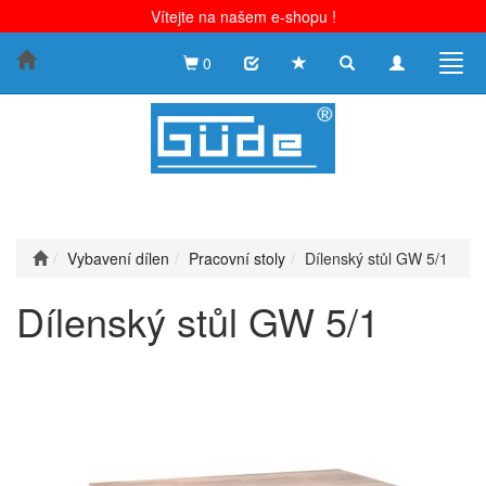
Vítejte na našem e-shopu !
Toggle
Toggle
Togg
0
search
navigation
navig
Vybavení dílen
Pracovní stoly
Dílenský stůl GW 5/1
Dílenský stůl GW 5/1