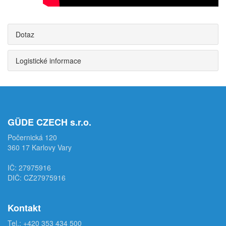
Dotaz
Logistické informace
GÜDE CZECH s.r.o.
Počernická 120
360 17 Karlovy Vary
IČ: 27975916
DIČ: CZ27975916
Kontakt
Tel.:
+420 353 434 500