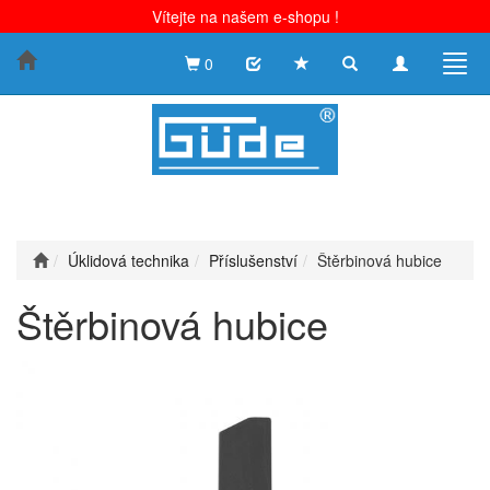
Vítejte na našem e-shopu !
Toggle
Toggle
Togg
0
search
navigation
navig
Úklidová technika
Příslušenství
Štěrbinová hubice
Štěrbinová hubice