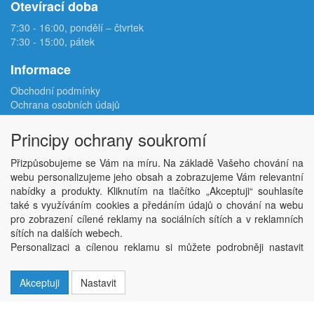
Otevírací doba
7:30 - 16:00, pondělí – čtvrtek
7:30 - 15:00, pátek
Informace
Obchodní podmínky
Ochrana osobních údajů
Reklamační protokol
Odstoupení od smlouvy
Principy ochrany soukromí
Podmínky užití e-shopu
Doprava
Přizpůsobujeme se Vám na míru. Na základě Vašeho chování na
Velkoobchod
webu personalizujeme jeho obsah a zobrazujeme Vám relevantní
Kontakt
nabídky a produkty. Kliknutím na tlačítko „Akceptuji“ souhlasíte
Nastavení soukromí
také s využíváním cookies a předáním údajů o chování na webu
pro zobrazení cílené reklamy na sociálních sítích a v reklamních
sítích na dalších webech.
Copyright © ABRA Software a.s. 2026,
powered by ABRA E-shop
Personalizaci a cílenou reklamu si můžete podrobněji nastavit
nebo kdykoli vypnout po kliknutí na tlačítko „Nastavit“.
Akceptuji
Nastavit