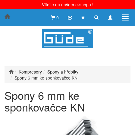
Vítejte na našem e-shopu !
Toggle
Toggle
Togg
0
search
navigation
navig
Kompresory
Spony a hřebíky
Spony 6 mm ke sponkovačce KN
Spony 6 mm ke
sponkovačce KN