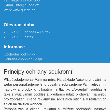
Tel.:
+420 353 434 500
E-mail:
info@guede.cz
Web:
www.guede.cz
Otevírací doba
7:30 - 16:00, pondělí – čtvrtek
7:30 - 15:00, pátek
Informace
Obchodní podmínky
Ochrana osobních údajů
Reklamační protokol
Odstoupení od smlouvy
Principy ochrany soukromí
Podmínky užití e-shopu
Doprava
Přizpůsobujeme se Vám na míru. Na základě Vašeho chování na
Velkoobchod
webu personalizujeme jeho obsah a zobrazujeme Vám relevantní
Kontakt
nabídky a produkty. Kliknutím na tlačítko „Akceptuji“ souhlasíte
Nastavení soukromí
také s využíváním cookies a předáním údajů o chování na webu
pro zobrazení cílené reklamy na sociálních sítích a v reklamních
sítích na dalších webech.
Copyright © ABRA Software a.s. 2026,
powered by ABRA E-shop
Personalizaci a cílenou reklamu si můžete podrobněji nastavit