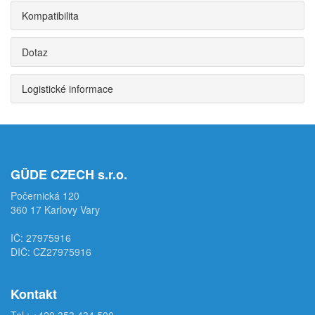
Kompatibilita
Dotaz
Logistické informace
GÜDE CZECH s.r.o.
Počernická 120
360 17 Karlovy Vary
IČ: 27975916
DIČ: CZ27975916
Kontakt